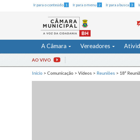
Ir para o conteúdo
1
Ir para o menu
2
Ir para a busca
3
A Câmara
Vereadores
Ativi
AO VIVO
Início
>
Comunicação
>
Vídeos
>
Reuniões
>
18ª Reuniã