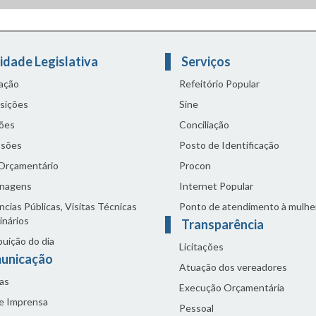
idade Legislativa
Serviços
lação
Refeitório Popular
sições
Sine
ões
Conciliação
sões
Posto de Identificação
 Orçamentário
Procon
nagens
Internet Popular
cias Públicas, Visitas Técnicas
Ponto de atendimento à mulhe
inários
Transparência
buição do dia
Licitações
unicação
Atuação dos vereadores
as
Execução Orçamentária
de Imprensa
Pessoal