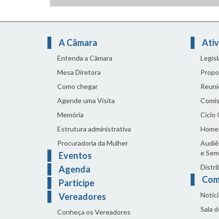
A Câmara
Ativ
Entenda a Câmara
Legis
Mesa Diretora
Propo
Como chegar
Reuni
Agende uma Visita
Comis
Memória
Ciclo
Estrutura administrativa
Home
Procuradoria da Mulher
Audiên
e Sem
Eventos
Distri
Agenda
Com
Participe
Notíci
Vereadores
Sala 
Conheça os Vereadores