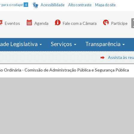
Ir para o rodapé
4
Acessibilidade
Alto contraste
Mapa do site
Eventos
Agenda
Fale com a Câmara
Participe
dade Legislativa
Serviços
Transparência
Assista às reuni
o Ordinária - Comissão de Administração Pública e Segurança Pública