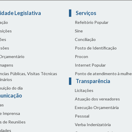
idade Legislativa
Serviços
lação
Refeitório Popular
sições
Sine
ões
Conciliação
sões
Posto de Identificação
 Orçamentário
Procon
nagens
Internet Popular
cias Públicas, Visitas Técnicas
Ponto de atendimento à mulhe
inários
Transparência
buição do dia
Licitações
unicação
Atuação dos vereadores
as
Execução Orçamentária
de Imprensa
Pessoal
s de Reuniões
Verba Indenizatória
idades