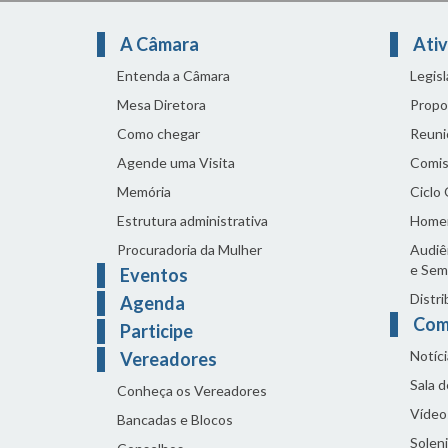
A Câmara
Ativ
Entenda a Câmara
Legis
Mesa Diretora
Propo
Como chegar
Reuni
Agende uma Visita
Comis
Memória
Ciclo
Estrutura administrativa
Home
Procuradoria da Mulher
Audiên
e Sem
Eventos
Distri
Agenda
Com
Participe
Notíci
Vereadores
Sala 
Conheça os Vereadores
Vídeo
Bancadas e Blocos
Solen