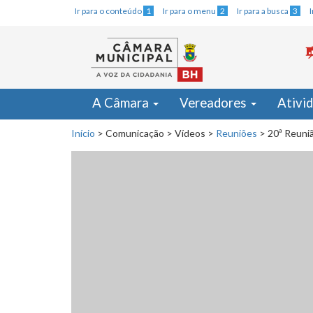
Ir para o conteúdo
1
Ir para o menu
2
Ir para a busca
3
A Câmara
Vereadores
Ativi
Início
>
Comunicação
>
Vídeos
>
Reuniões
>
20ª Reuniã