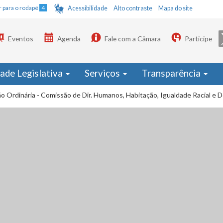
Ir para o rodapé
4
Acessibilidade
Alto contraste
Mapa do site
Eventos
Agenda
Fale com a Câmara
Participe
dade Legislativa
Serviços
Transparência
o Ordinária - Comissão de Dir. Humanos, Habitação, Igualdade Racial e