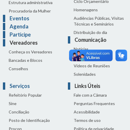
Ciclo Orçamentário
Estrutura administrativa
Homenagens
Procuradoria da Mulher
Eventos
Audiências Públicas, Visitas
Técnicas e Seminários
Agenda
Distribuição do dia
Participe
Comunicação
Vereadores
Notícias
Conheça os Vereadores
Sala de Imprensa
Bancadas e Blocos
Vídeos de Reuniões
Conselhos
Solenidades
Serviços
Links Úteis
Refeitório Popular
Fale com a Câmara
Sine
Perguntas Frequentes
Conciliação
Acessibilidade
Posto de Identificação
Termos de uso
Procon
Política de privacidade