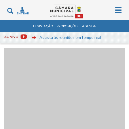
Togg
Toggle
ENTRAR
navig
navigation
LEGISLAÇÃO
PROPOSIÇÕES
AGENDA
AO VIVO
Assista às reuniões em tempo real