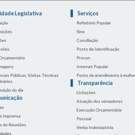
idade Legislativa
Serviços
lação
Refeitório Popular
sições
Sine
ões
Conciliação
sões
Posto de Identificação
 Orçamentário
Procon
nagens
Internet Popular
cias Públicas, Visitas Técnicas
Ponto de atendimento à mulhe
inários
Transparência
buição do dia
Licitações
unicação
Atuação dos vereadores
as
Execução Orçamentária
de Imprensa
Pessoal
s de Reuniões
Verba Indenizatória
idades