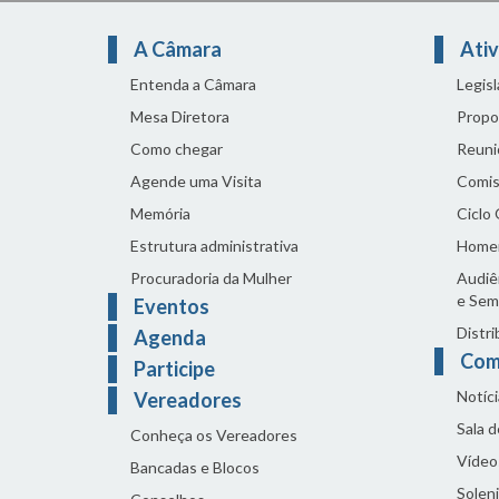
A Câmara
Ativ
Entenda a Câmara
Legis
Mesa Diretora
Propo
Como chegar
Reuni
Agende uma Visita
Comis
Memória
Ciclo
Estrutura administrativa
Home
Procuradoria da Mulher
Audiên
e Sem
Eventos
Distri
Agenda
Com
Participe
Notíci
Vereadores
Sala 
Conheça os Vereadores
Vídeo
Bancadas e Blocos
Solen