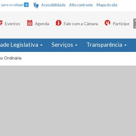
Ir para o rodapé
4
Acessibilidade
Alto contraste
Mapa do site
Eventos
Agenda
Fale com a Câmara
Participe
dade Legislativa
Serviços
Transparência
o Ordinária