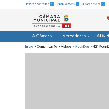
Ir para o conteúdo
1
Ir para o menu
2
Ir para a busca
3
A Câmara
Vereadores
Ativi
Início
>
Comunicação
>
Vídeos
>
Reuniões
>
42ª Reuniã