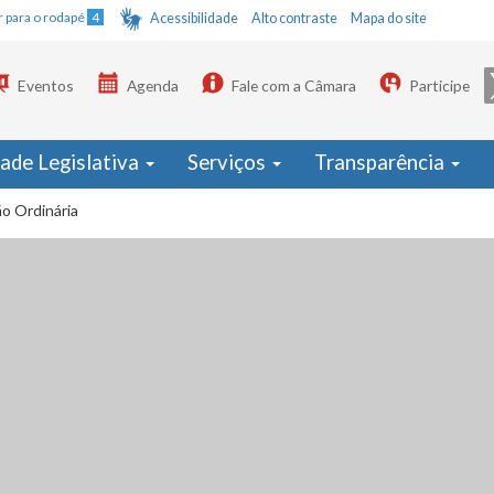
Ir para o rodapé
4
Acessibilidade
Alto contraste
Mapa do site
Eventos
Agenda
Fale com a Câmara
Participe
dade Legislativa
Serviços
Transparência
o Ordinária