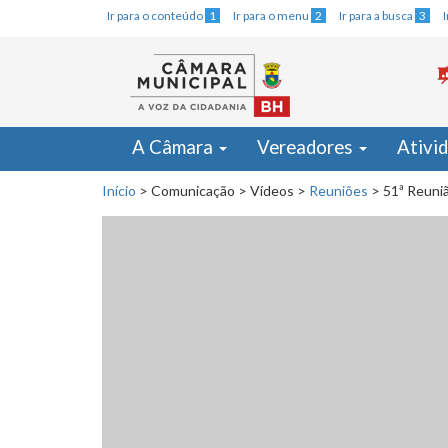
Ir para o conteúdo
1
Ir para o menu
2
Ir para a busca
3
A Câmara
Vereadores
Ativi
Início
>
Comunicação
>
Vídeos
>
Reuniões
>
51ª Reuniã