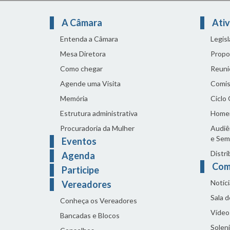
A Câmara
Ativ
Entenda a Câmara
Legis
Mesa Diretora
Propo
Como chegar
Reuni
Agende uma Visita
Comis
Memória
Ciclo
Estrutura administrativa
Home
Procuradoria da Mulher
Audiên
e Sem
Eventos
Distri
Agenda
Com
Participe
Notíci
Vereadores
Sala 
Conheça os Vereadores
Vídeo
Bancadas e Blocos
Solen