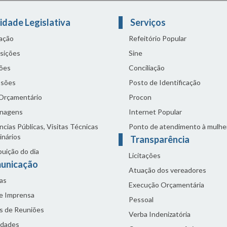
idade Legislativa
Serviços
lação
Refeitório Popular
sições
Sine
ões
Conciliação
sões
Posto de Identificação
 Orçamentário
Procon
nagens
Internet Popular
cias Públicas, Visitas Técnicas
Ponto de atendimento à mulhe
inários
Transparência
buição do dia
Licitações
unicação
Atuação dos vereadores
as
Execução Orçamentária
de Imprensa
Pessoal
s de Reuniões
Verba Indenizatória
idades