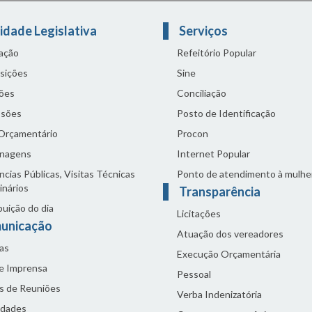
idade Legislativa
Serviços
lação
Refeitório Popular
sições
Sine
ões
Conciliação
sões
Posto de Identificação
 Orçamentário
Procon
nagens
Internet Popular
cias Públicas, Visitas Técnicas
Ponto de atendimento à mulhe
inários
Transparência
buição do dia
Licitações
unicação
Atuação dos vereadores
as
Execução Orçamentária
de Imprensa
Pessoal
s de Reuniões
Verba Indenizatória
idades