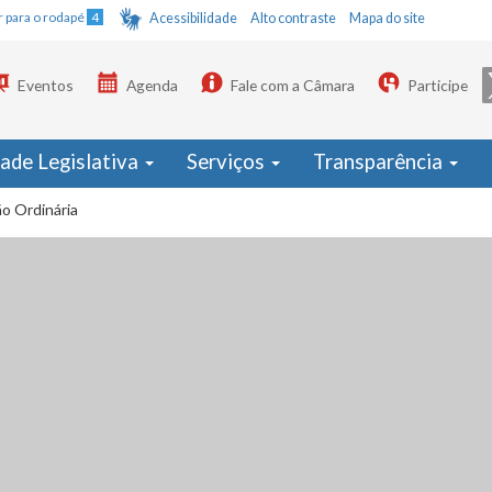
Ir para o rodapé
4
Acessibilidade
Alto contraste
Mapa do site
Eventos
Agenda
Fale com a Câmara
Participe
dade Legislativa
Serviços
Transparência
o Ordinária