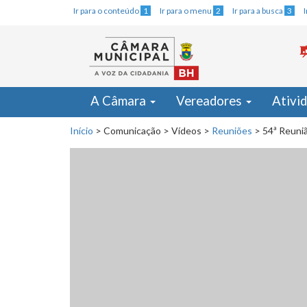
Ir para o conteúdo
1
Ir para o menu
2
Ir para a busca
3
A Câmara
Vereadores
Ativi
Início
>
Comunicação
>
Vídeos
>
Reuniões
>
54ª Reuniã