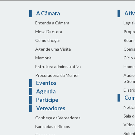
A Câmara
Ativ
Entenda a Câmara
Legis
Mesa Diretora
Propo
Como chegar
Reuni
Agende uma Visita
Comis
Memória
Ciclo
Estrutura administrativa
Home
Procuradoria da Mulher
Audiên
e Sem
Eventos
Distri
Agenda
Com
Participe
Notíci
Vereadores
Sala 
Conheça os Vereadores
Vídeo
Bancadas e Blocos
Solen