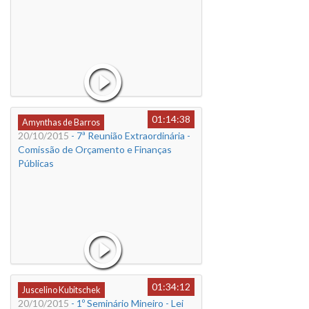
01:14:38
Amynthas de Barros
20/10/2015
- 7ª Reunião Extraordinária -
Comissão de Orçamento e Finanças
Públicas
01:34:12
Juscelino Kubitschek
20/10/2015
- 1º Seminário Mineiro - Lei