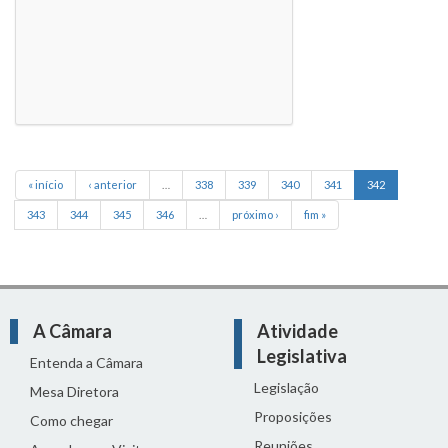
« início
‹ anterior
…
338
339
340
341
342
343
344
345
346
…
próximo ›
fim »
A Câmara
Atividade
Legislativa
Entenda a Câmara
Legislação
Mesa Diretora
Proposições
Como chegar
Reuniões