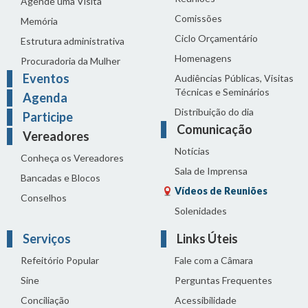
Agende uma Visita
Comissões
Memória
Ciclo Orçamentário
Estrutura administrativa
Homenagens
Procuradoria da Mulher
Eventos
Audiências Públicas, Visitas
Técnicas e Seminários
Agenda
Distribuição do dia
Participe
Comunicação
Vereadores
Notícias
Conheça os Vereadores
Sala de Imprensa
Bancadas e Blocos
Vídeos de Reuniões
Conselhos
Solenidades
Serviços
Links Úteis
Refeitório Popular
Fale com a Câmara
Sine
Perguntas Frequentes
Conciliação
Acessibilidade