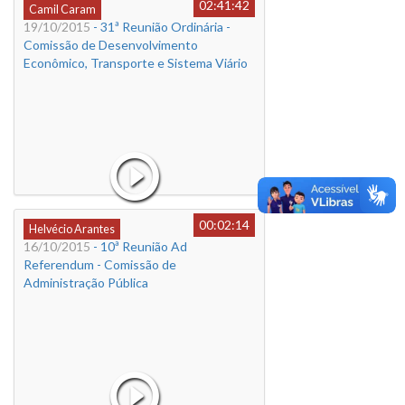
02:41:42
Camil Caram
19/10/2015
- 31ª Reunião Ordinária -
Comissão de Desenvolvimento
Econômico, Transporte e Sistema Viário
00:02:14
Helvécio Arantes
16/10/2015
- 10ª Reunião Ad
Referendum - Comissão de
Administração Pública