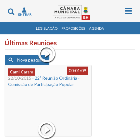
Togg
Toggle
ENTRAR
navig
navigation
LEGISLAÇÃO
PROPOSIÇÕES
AGENDA
Últimas Reuniões
Nova pesquisa
00:01:09
Camil Caram
22/10/2015
- 22ª Reunião Ordinária -
Comissão de Participação Popular