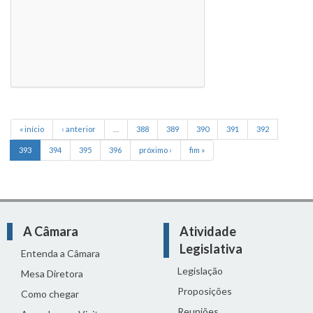
« início
‹ anterior
…
388
389
390
391
392
393
394
395
396
próximo ›
fim »
A Câmara
Atividade
Legislativa
Entenda a Câmara
Legislação
Mesa Diretora
Proposições
Como chegar
Reuniões