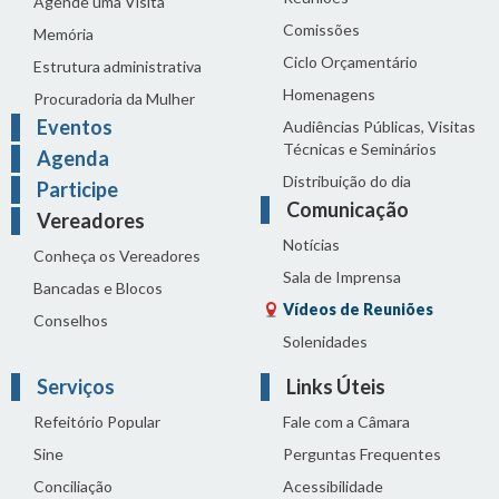
Agende uma Visita
Comissões
Memória
Ciclo Orçamentário
Estrutura administrativa
Homenagens
Procuradoria da Mulher
Eventos
Audiências Públicas, Visitas
Técnicas e Seminários
Agenda
Distribuição do dia
Participe
Comunicação
Vereadores
Notícias
Conheça os Vereadores
Sala de Imprensa
Bancadas e Blocos
Vídeos de Reuniões
Conselhos
Solenidades
Serviços
Links Úteis
Refeitório Popular
Fale com a Câmara
Sine
Perguntas Frequentes
Conciliação
Acessibilidade