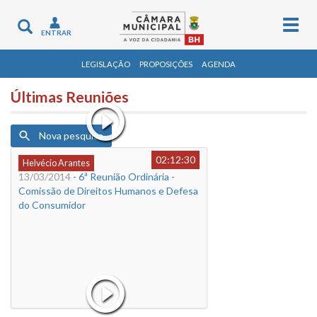
Togg
Toggle
ENTRAR
navig
navigation
LEGISLAÇÃO
PROPOSIÇÕES
AGENDA
Últimas Reuniões
Nova pesquisa
02:12:30
Helvécio Arantes
13/03/2014
- 6ª Reunião Ordinária -
Comissão de Direitos Humanos e Defesa
do Consumidor