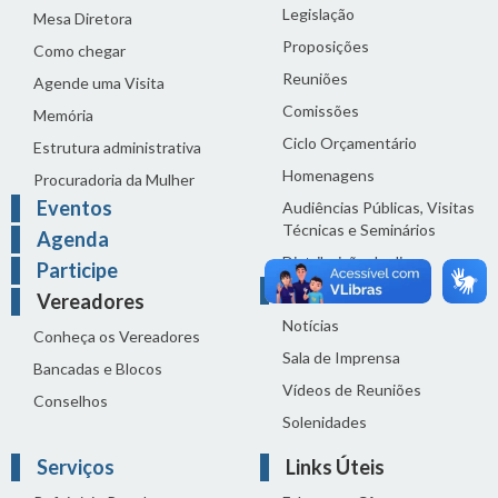
Legislação
Mesa Diretora
Proposições
Como chegar
Reuniões
Agende uma Visita
Comissões
Memória
Ciclo Orçamentário
Estrutura administrativa
Homenagens
Procuradoria da Mulher
Eventos
Audiências Públicas, Visitas
Técnicas e Seminários
Agenda
Distribuição do dia
Participe
Comunicação
Vereadores
Notícias
Conheça os Vereadores
Sala de Imprensa
Bancadas e Blocos
Vídeos de Reuniões
Conselhos
Solenidades
Serviços
Links Úteis