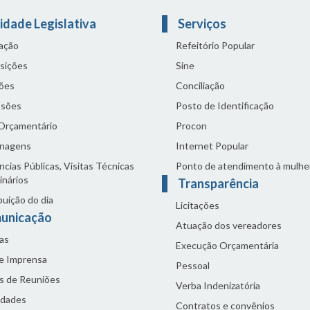
idade Legislativa
Serviços
lação
Refeitório Popular
sições
Sine
ões
Conciliação
sões
Posto de Identificação
 Orçamentário
Procon
nagens
Internet Popular
cias Públicas, Visitas Técnicas
Ponto de atendimento à mulhe
inários
Transparência
buição do dia
Licitações
unicação
Atuação dos vereadores
as
Execução Orçamentária
de Imprensa
Pessoal
s de Reuniões
Verba Indenizatória
idades
Contratos e convênios