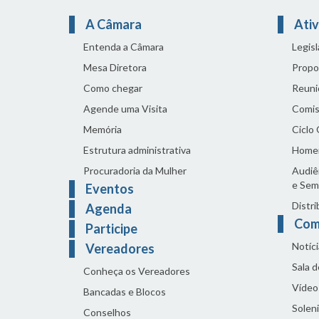
A Câmara
Ativ
Entenda a Câmara
Legis
Mesa Diretora
Propo
Como chegar
Reuni
Agende uma Visita
Comis
Memória
Ciclo
Estrutura administrativa
Home
Procuradoria da Mulher
Audiên
e Sem
Eventos
Distri
Agenda
Com
Participe
Notíci
Vereadores
Sala 
Conheça os Vereadores
Vídeo
Bancadas e Blocos
Solen
Conselhos