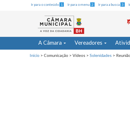
Ir para o conteúdo
1
Ir para o menu
2
Ir para a busca
3
A Câmara
Vereadores
Ativi
Início
>
Comunicação
>
Vídeos
>
Solenidades
>
Reunião