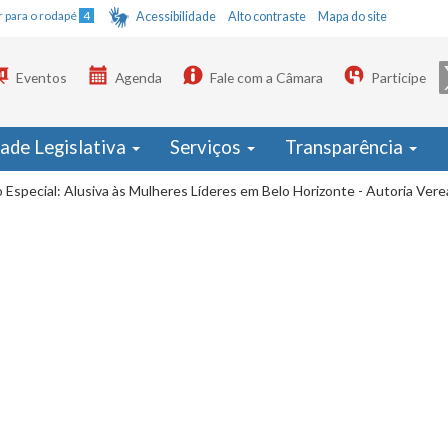
Ir para o rodapé
4
Acessibilidade
Alto contraste
Mapa do site
Eventos
Agenda
Fale com a Câmara
Participe
dade Legislativa
Serviços
Transparência
 Especial: Alusiva às Mulheres Líderes em Belo Horizonte - Autoria Vere