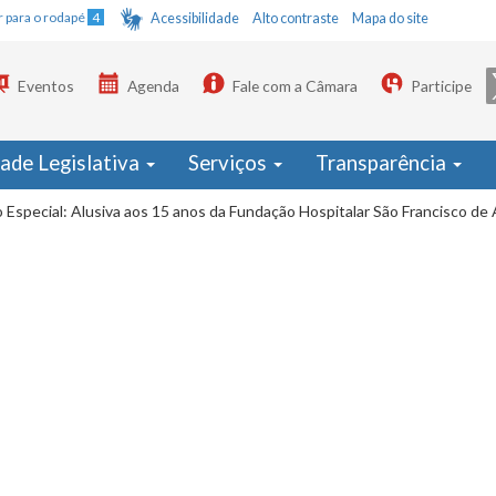
Ir para o rodapé
4
Acessibilidade
Alto contraste
Mapa do site
Eventos
Agenda
Fale com a Câmara
Participe
dade Legislativa
Serviços
Transparência
 Especial: Alusiva aos 15 anos da Fundação Hospitalar São Francisco de 