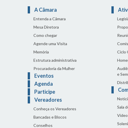
A Câmara
Ativ
Entenda a Câmara
Legis
Mesa Diretora
Propo
Como chegar
Reuni
Agende uma Visita
Comis
Memória
Ciclo
Estrutura administrativa
Home
Procuradoria da Mulher
Audiên
e Sem
Eventos
Distri
Agenda
Com
Participe
Notíci
Vereadores
Sala 
Conheça os Vereadores
Vídeo
Bancadas e Blocos
Solen
Conselhos