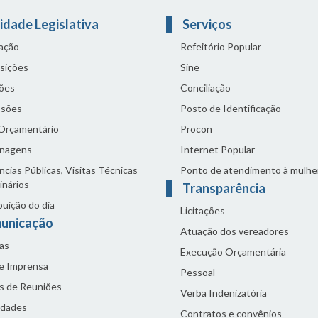
idade Legislativa
Serviços
lação
Refeitório Popular
sições
Sine
ões
Conciliação
sões
Posto de Identificação
 Orçamentário
Procon
nagens
Internet Popular
cias Públicas, Visitas Técnicas
Ponto de atendimento à mulhe
inários
Transparência
buição do dia
Licitações
unicação
Atuação dos vereadores
as
Execução Orçamentária
de Imprensa
Pessoal
s de Reuniões
Verba Indenizatória
idades
Contratos e convênios