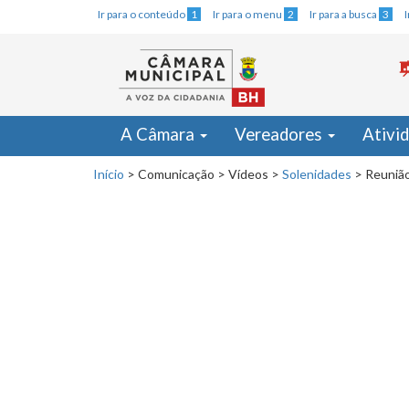
Ir para o conteúdo
1
Ir para o menu
2
Ir para a busca
3
A Câmara
Vereadores
Ativi
Início
>
Comunicação
>
Vídeos
>
Solenidades
>
Reunião