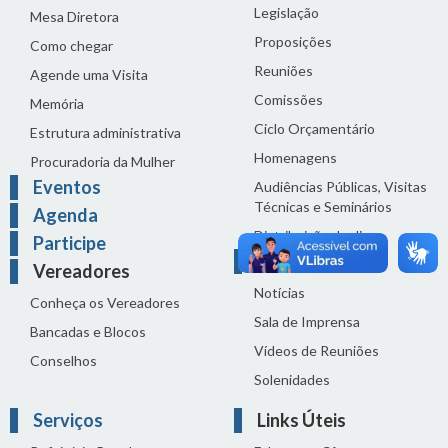
Legislação
Mesa Diretora
Proposições
Como chegar
Reuniões
Agende uma Visita
Comissões
Memória
Ciclo Orçamentário
Estrutura administrativa
Homenagens
Procuradoria da Mulher
Eventos
Audiências Públicas, Visitas
Técnicas e Seminários
Agenda
Distribuição do dia
Participe
Comunicação
Vereadores
Notícias
Conheça os Vereadores
Sala de Imprensa
Bancadas e Blocos
Vídeos de Reuniões
Conselhos
Solenidades
Serviços
Links Úteis