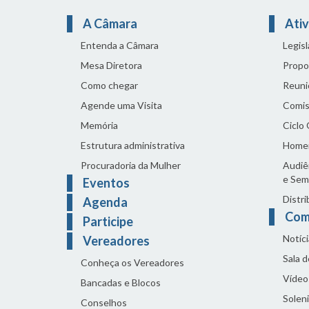
A Câmara
Ativ
Entenda a Câmara
Legis
Mesa Diretora
Propo
Como chegar
Reuni
Agende uma Visita
Comis
Memória
Ciclo
Estrutura administrativa
Home
Procuradoria da Mulher
Audiên
e Sem
Eventos
Distri
Agenda
Com
Participe
Notíci
Vereadores
Sala 
Conheça os Vereadores
Vídeo
Bancadas e Blocos
Solen
Conselhos