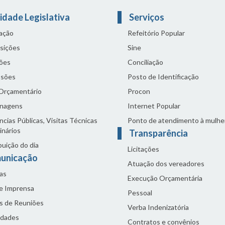
idade Legislativa
Serviços
lação
Refeitório Popular
sições
Sine
ões
Conciliação
sões
Posto de Identificação
 Orçamentário
Procon
nagens
Internet Popular
cias Públicas, Visitas Técnicas
Ponto de atendimento à mulhe
inários
Transparência
buição do dia
Licitações
unicação
Atuação dos vereadores
as
Execução Orçamentária
de Imprensa
Pessoal
s de Reuniões
Verba Indenizatória
idades
Contratos e convênios