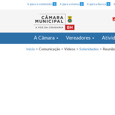
Ir para o conteúdo
1
Ir para o menu
2
Ir para a busca
3
A Câmara
Vereadores
Ativi
Início
>
Comunicação
>
Vídeos
>
Solenidades
>
Reunião