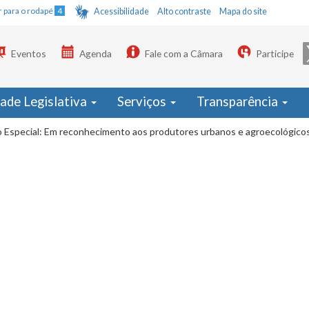
Ir para o rodapé
4
Acessibilidade
Alto contraste
Mapa do site
Eventos
Agenda
Fale com a Câmara
Participe
dade Legislativa
Serviços
Transparência
 Especial: Em reconhecimento aos produtores urbanos e agroecológicos