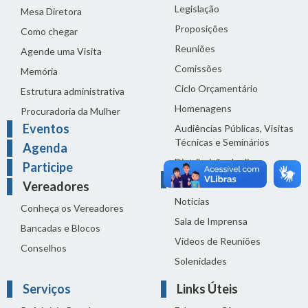
Legislação
Mesa Diretora
Proposições
Como chegar
Reuniões
Agende uma Visita
Comissões
Memória
Ciclo Orçamentário
Estrutura administrativa
Homenagens
Procuradoria da Mulher
Eventos
Audiências Públicas, Visitas
Técnicas e Seminários
Agenda
Distribuição do dia
Participe
Comunicação
Vereadores
Notícias
Conheça os Vereadores
Sala de Imprensa
Bancadas e Blocos
Vídeos de Reuniões
Conselhos
Solenidades
Serviços
Links Úteis