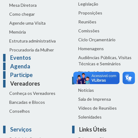
Legislação
Mesa Diretora
Proposições
Como chegar
Reuniões
Agende uma Visita
Comissões
Memória
Ciclo Orçamentário
Estrutura administrativa
Homenagens
Procuradoria da Mulher
Eventos
Audiências Públicas, Visitas
Técnicas e Seminários
Agenda
Distribuição do dia
Participe
Comunicação
Vereadores
Notícias
Conheça os Vereadores
Sala de Imprensa
Bancadas e Blocos
Vídeos de Reuniões
Conselhos
Solenidades
Serviços
Links Úteis