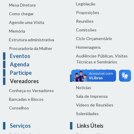
Legislação
Mesa Diretora
Proposições
Como chegar
Reuniões
Agende uma Visita
Comissões
Memória
Ciclo Orçamentário
Estrutura administrativa
Homenagens
Procuradoria da Mulher
Eventos
Audiências Públicas, Visitas
Técnicas e Seminários
Agenda
Distribuição do dia
Participe
Comunicação
Vereadores
Notícias
Conheça os Vereadores
Sala de Imprensa
Bancadas e Blocos
Vídeos de Reuniões
Conselhos
Solenidades
Serviços
Links Úteis