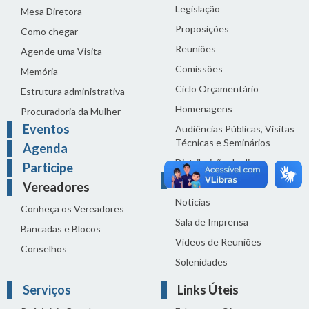
Legislação
Mesa Diretora
Proposições
Como chegar
Reuniões
Agende uma Visita
Comissões
Memória
Ciclo Orçamentário
Estrutura administrativa
Homenagens
Procuradoria da Mulher
Eventos
Audiências Públicas, Visitas
Técnicas e Seminários
Agenda
Distribuição do dia
Participe
Comunicação
Vereadores
Notícias
Conheça os Vereadores
Sala de Imprensa
Bancadas e Blocos
Vídeos de Reuniões
Conselhos
Solenidades
Serviços
Links Úteis