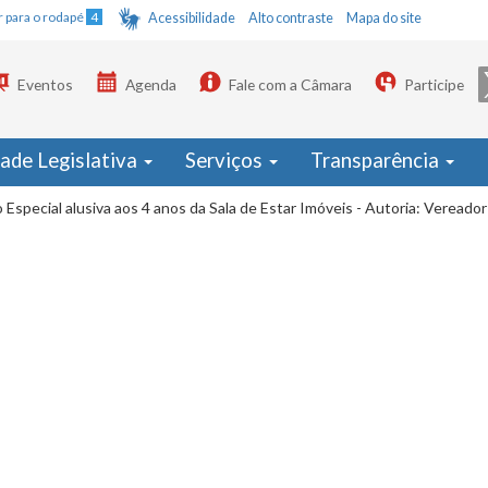
Ir para o rodapé
4
Acessibilidade
Alto contraste
Mapa do site
Eventos
Agenda
Fale com a Câmara
Participe
dade Legislativa
Serviços
Transparência
 Especial alusiva aos 4 anos da Sala de Estar Imóveis - Autoria: Veread