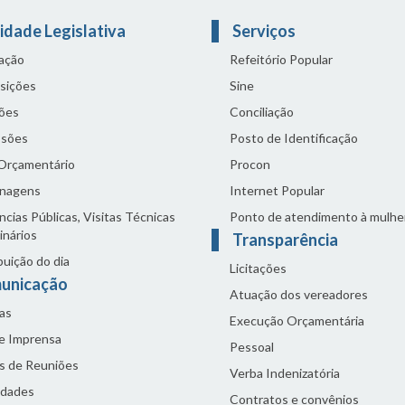
idade Legislativa
Serviços
lação
Refeitório Popular
sições
Sine
ões
Conciliação
sões
Posto de Identificação
 Orçamentário
Procon
nagens
Internet Popular
cias Públicas, Visitas Técnicas
Ponto de atendimento à mulhe
inários
Transparência
buição do dia
Licitações
unicação
Atuação dos vereadores
as
Execução Orçamentária
de Imprensa
Pessoal
s de Reuniões
Verba Indenizatória
idades
Contratos e convênios