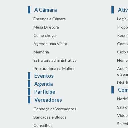
A Câmara
Ativ
Entenda a Câmara
Legis
Mesa Diretora
Propo
Como chegar
Reuni
Agende uma Visita
Comis
Memória
Ciclo
Estrutura administrativa
Home
Procuradoria da Mulher
Audiên
e Sem
Eventos
Distri
Agenda
Com
Participe
Notíci
Vereadores
Sala 
Conheça os Vereadores
Vídeo
Bancadas e Blocos
Solen
Conselhos