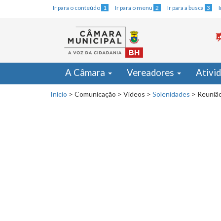
Ir para o conteúdo
1
Ir para o menu
2
Ir para a busca
3
A Câmara
Vereadores
Ativi
Início
>
Comunicação
>
Vídeos
>
Solenidades
>
Reunião