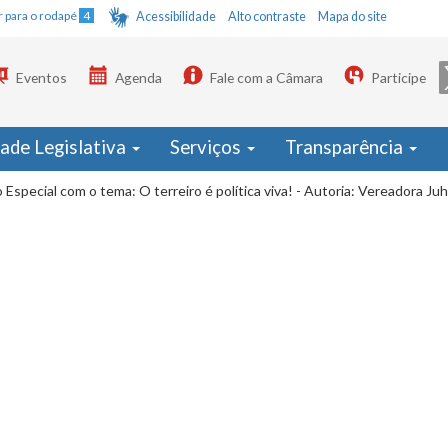
Ir para o rodapé
4
Acessibilidade
Alto contraste
Mapa do site
Eventos
Agenda
Fale com a Câmara
Participe
dade Legislativa
Serviços
Transparência
 Especial com o tema: O terreiro é política viva! - Autoria: Vereadora Juh