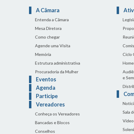
A Câmara
Ativ
Entenda a Câmara
Legis
Mesa Diretora
Propo
Como chegar
Reuni
Agende uma Visita
Comis
Memória
Ciclo
Estrutura administrativa
Home
Procuradoria da Mulher
Audiên
e Sem
Eventos
Distri
Agenda
Com
Participe
Notíci
Vereadores
Sala 
Conheça os Vereadores
Vídeo
Bancadas e Blocos
Solen
Conselhos