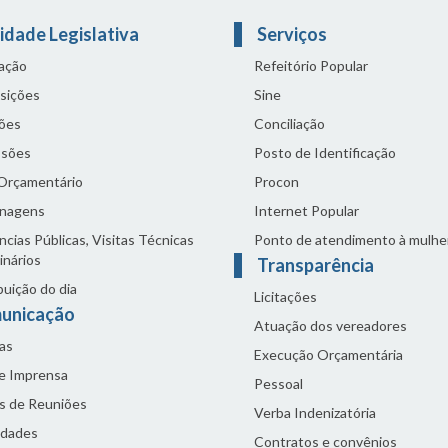
idade Legislativa
Serviços
lação
Refeitório Popular
sições
Sine
ões
Conciliação
sões
Posto de Identificação
 Orçamentário
Procon
nagens
Internet Popular
cias Públicas, Visitas Técnicas
Ponto de atendimento à mulhe
inários
Transparência
buição do dia
Licitações
unicação
Atuação dos vereadores
as
Execução Orçamentária
de Imprensa
Pessoal
s de Reuniões
Verba Indenizatória
idades
Contratos e convênios