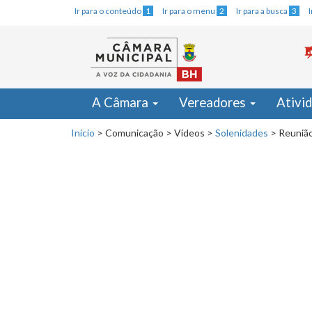
Ir para o conteúdo
1
Ir para o menu
2
Ir para a busca
3
A Câmara
Vereadores
Ativi
Início
>
Comunicação
>
Vídeos
>
Solenidades
>
Reunião