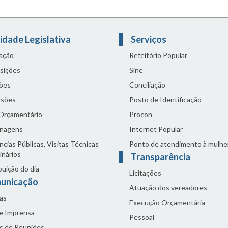
idade Legislativa
Serviços
lação
Refeitório Popular
sições
Sine
ões
Conciliação
sões
Posto de Identificação
 Orçamentário
Procon
nagens
Internet Popular
cias Públicas, Visitas Técnicas
Ponto de atendimento à mulhe
inários
Transparência
buição do dia
Licitações
unicação
Atuação dos vereadores
as
Execução Orçamentária
de Imprensa
Pessoal
s de Reuniões