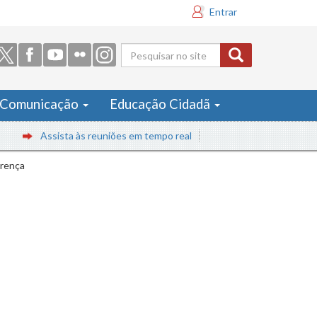
Entrar
Formulário
de busca
Comunicação
Educação Cidadã
Assista às reuniões em tempo real
urença