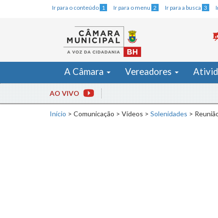
Ir para o conteúdo
1
Ir para o menu
2
Ir para a busca
3
A Câmara
Vereadores
Ativi
AO VIVO
Início
>
Comunicação
>
Vídeos
>
Solenidades
>
Reunião