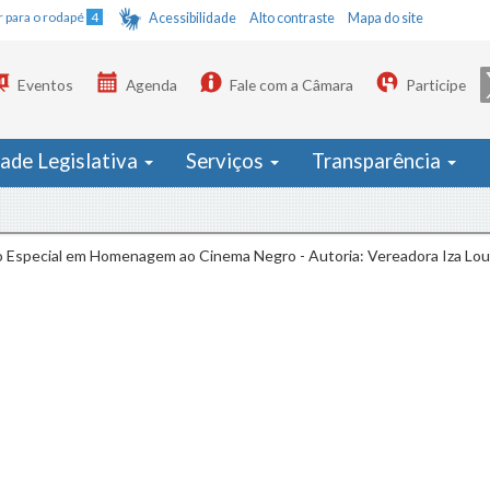
Ir para o rodapé
4
Acessibilidade
Alto contraste
Mapa do site
Eventos
Agenda
Fale com a Câmara
Participe
dade Legislativa
Serviços
Transparência
 Especial em Homenagem ao Cinema Negro - Autoria: Vereadora Iza Lo