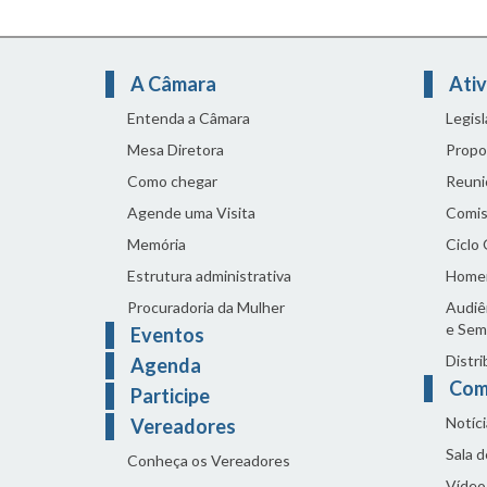
A Câmara
Ativ
Entenda a Câmara
Legis
Mesa Diretora
Propo
Como chegar
Reuni
Agende uma Visita
Comis
Memória
Ciclo
Estrutura administrativa
Home
Procuradoria da Mulher
Audiên
e Sem
Eventos
Distri
Agenda
Com
Participe
Notíci
Vereadores
Sala 
Conheça os Vereadores
Vídeo