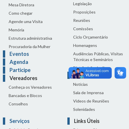
Legislação
Mesa Diretora
Proposições
Como chegar
Reuniões
Agende uma Visita
Comissões
Memória
Ciclo Orçamentário
Estrutura administrativa
Homenagens
Procuradoria da Mulher
Eventos
Audiências Públicas, Visitas
Técnicas e Seminários
Agenda
Distribuição do dia
Participe
Comunicação
Vereadores
Notícias
Conheça os Vereadores
Sala de Imprensa
Bancadas e Blocos
Vídeos de Reuniões
Conselhos
Solenidades
Serviços
Links Úteis