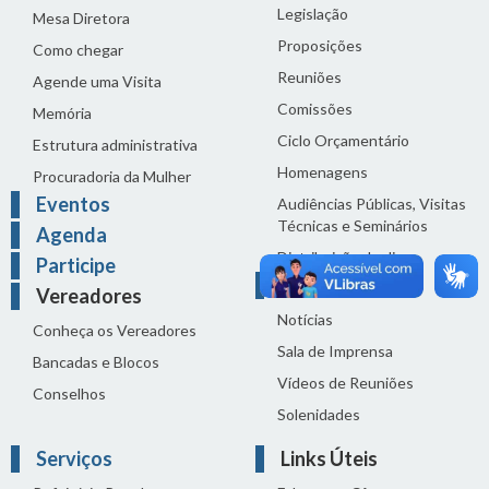
Legislação
Mesa Diretora
Proposições
Como chegar
Reuniões
Agende uma Visita
Comissões
Memória
Ciclo Orçamentário
Estrutura administrativa
Homenagens
Procuradoria da Mulher
Eventos
Audiências Públicas, Visitas
Técnicas e Seminários
Agenda
Distribuição do dia
Participe
Comunicação
Vereadores
Notícias
Conheça os Vereadores
Sala de Imprensa
Bancadas e Blocos
Vídeos de Reuniões
Conselhos
Solenidades
Serviços
Links Úteis