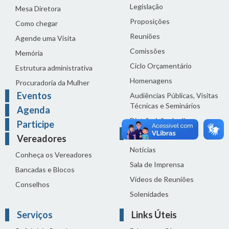
Legislação
Mesa Diretora
Proposições
Como chegar
Reuniões
Agende uma Visita
Comissões
Memória
Ciclo Orçamentário
Estrutura administrativa
Homenagens
Procuradoria da Mulher
Eventos
Audiências Públicas, Visitas
Técnicas e Seminários
Agenda
Distribuição do dia
Participe
Comunicação
Vereadores
Notícias
Conheça os Vereadores
Sala de Imprensa
Bancadas e Blocos
Vídeos de Reuniões
Conselhos
Solenidades
Serviços
Links Úteis