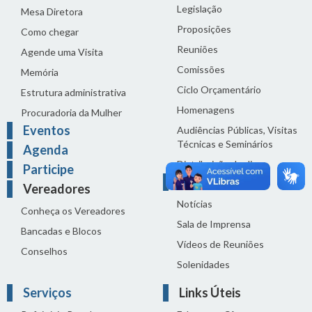
Legislação
Mesa Diretora
Proposições
Como chegar
Reuniões
Agende uma Visita
Comissões
Memória
Ciclo Orçamentário
Estrutura administrativa
Homenagens
Procuradoria da Mulher
Eventos
Audiências Públicas, Visitas
Técnicas e Seminários
Agenda
Distribuição do dia
Participe
Comunicação
Vereadores
Notícias
Conheça os Vereadores
Sala de Imprensa
Bancadas e Blocos
Vídeos de Reuniões
Conselhos
Solenidades
Serviços
Links Úteis