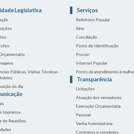
idade Legislativa
Serviços
lação
Refeitório Popular
sições
Sine
ões
Conciliação
sões
Posto de Identificação
 Orçamentário
Procon
nagens
Internet Popular
cias Públicas, Visitas Técnicas
Ponto de atendimento à mulhe
inários
Transparência
buição do dia
Licitações
unicação
Atuação dos vereadores
as
Execução Orçamentária
de Imprensa
Pessoal
s de Reuniões
Verba Indenizatória
idades
Contratos e convênios