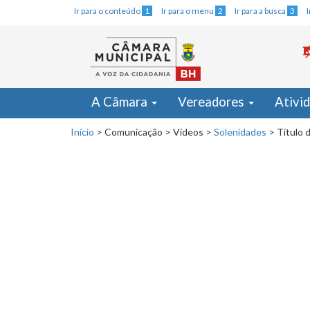
Ir para o conteúdo
1
Ir para o menu
2
Ir para a busca
3
A Câmara
Vereadores
Ativi
Início
>
Comunicação
>
Vídeos
>
Solenidades
>
Título 