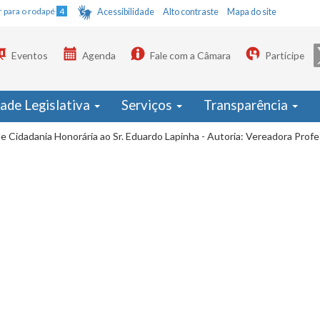
Ir para o rodapé
4
Acessibilidade
Alto contraste
Mapa do site
Eventos
Agenda
Fale com a Câmara
Participe
dade Legislativa
Serviços
Transparência
de Cidadania Honorária ao Sr. Eduardo Lapinha - Autoria: Vereadora Profe