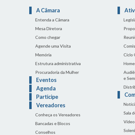
A Câmara
Ativ
Entenda a Câmara
Legis
Mesa Diretora
Propo
Como chegar
Reuni
Agende uma Visita
Comis
Memória
Ciclo
Estrutura administrativa
Home
Procuradoria da Mulher
Audiên
e Sem
Eventos
Distri
Agenda
Com
Participe
Notíci
Vereadores
Sala 
Conheça os Vereadores
Vídeo
Bancadas e Blocos
Solen
Conselhos