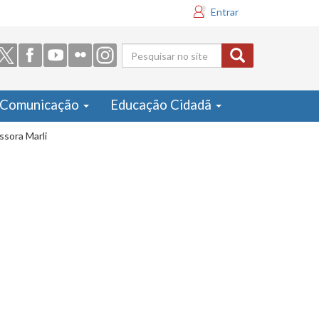
Entrar
Formulário
de busca
Comunicação
Educação Cidadã
ssora Marli