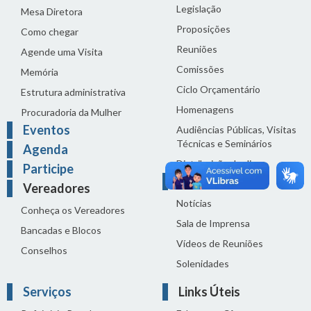
Legislação
Mesa Diretora
Proposições
Como chegar
Reuniões
Agende uma Visita
Comissões
Memória
Ciclo Orçamentário
Estrutura administrativa
Homenagens
Procuradoria da Mulher
Eventos
Audiências Públicas, Visitas
Técnicas e Seminários
Agenda
Distribuição do dia
Participe
Comunicação
Vereadores
Notícias
Conheça os Vereadores
Sala de Imprensa
Bancadas e Blocos
Vídeos de Reuniões
Conselhos
Solenidades
Serviços
Links Úteis