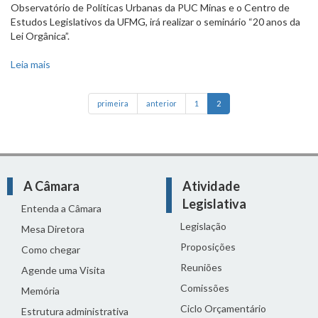
Observatório de Políticas Urbanas da PUC Minas e o Centro de
Estudos Legislativos da UFMG, irá realizar o seminário “20 anos da
Lei Orgânica”.
Leia mais
sobre Câmara realiza seminário para marcar 20 anos da Lei
primeira
anterior
1
2
A Câmara
Atividade
Legislativa
Entenda a Câmara
Legislação
Mesa Diretora
Proposições
Como chegar
Reuniões
Agende uma Visita
Comissões
Memória
Ciclo Orçamentário
Estrutura administrativa