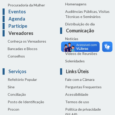
Homenagens
Procuradoria da Mulher
Eventos
Audiências Públicas, Visitas
Técnicas e Seminários
Agenda
Distribuição do dia
Participe
Comunicação
Vereadores
Notícias
Conheça os Vereadores
Sala de Imprensa
Bancadas e Blocos
Vídeos de Reuniões
Conselhos
Solenidades
Serviços
Links Úteis
Refeitório Popular
Fale com a Câmara
Sine
Perguntas Frequentes
Conciliação
Acessibilidade
Posto de Identificação
Termos de uso
Procon
Política de privacidade
(SILAP)