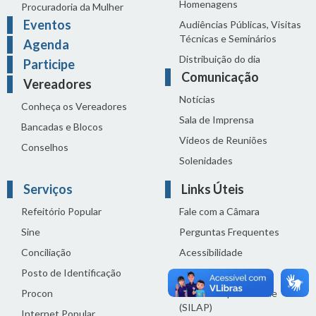
Homenagens
Procuradoria da Mulher
Eventos
Audiências Públicas, Visitas
Técnicas e Seminários
Agenda
Distribuição do dia
Participe
Comunicação
Vereadores
Notícias
Conheça os Vereadores
Sala de Imprensa
Bancadas e Blocos
Vídeos de Reuniões
Conselhos
Solenidades
Serviços
Links Úteis
Refeitório Popular
Fale com a Câmara
Sine
Perguntas Frequentes
Conciliação
Acessibilidade
Posto de Identificação
Termos de uso
Procon
Política de privacidade
(SILAP)
Internet Popular