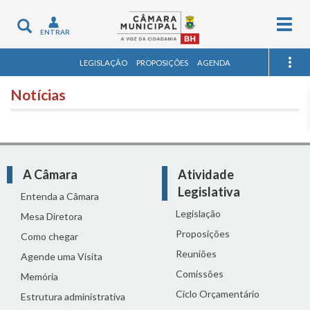
Togg
Toggle
ENTRAR
navig
navigation
LEGISLAÇÃO
PROPOSIÇÕES
AGENDA
Notícias
A Câmara
Atividade
Legislativa
Entenda a Câmara
Legislação
Mesa Diretora
Proposições
Como chegar
Reuniões
Agende uma Visita
Comissões
Memória
Ciclo Orçamentário
Estrutura administrativa