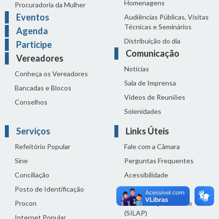
Homenagens
Procuradoria da Mulher
Eventos
Audiências Públicas, Visitas
Técnicas e Seminários
Agenda
Distribuição do dia
Participe
Comunicação
Vereadores
Notícias
Conheça os Vereadores
Sala de Imprensa
Bancadas e Blocos
Vídeos de Reuniões
Conselhos
Solenidades
Serviços
Links Úteis
Refeitório Popular
Fale com a Câmara
Sine
Perguntas Frequentes
Conciliação
Acessibilidade
Posto de Identificação
Termos de uso
Procon
Política de privacidade
(SILAP)
Internet Popular