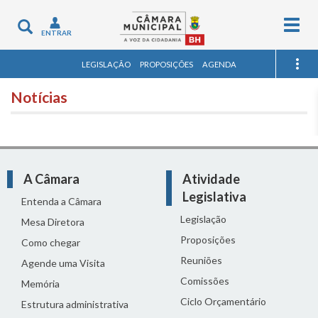
Togg
Toggle
ENTRAR
navig
navigation
LEGISLAÇÃO
PROPOSIÇÕES
AGENDA
Notícias
A Câmara
Atividade
Legislativa
Entenda a Câmara
Legislação
Mesa Diretora
Proposições
Como chegar
Reuniões
Agende uma Visita
Comissões
Memória
Ciclo Orçamentário
Estrutura administrativa