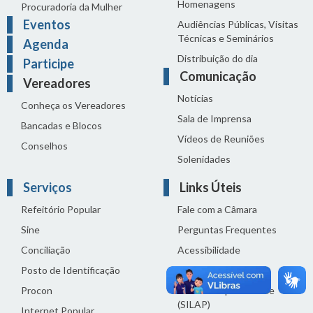
Homenagens
Procuradoria da Mulher
Eventos
Audiências Públicas, Visitas
Técnicas e Seminários
Agenda
Distribuição do dia
Participe
Comunicação
Vereadores
Notícias
Conheça os Vereadores
Sala de Imprensa
Bancadas e Blocos
Vídeos de Reuniões
Conselhos
Solenidades
Serviços
Links Úteis
Refeitório Popular
Fale com a Câmara
Sine
Perguntas Frequentes
Conciliação
Acessibilidade
Posto de Identificação
Termos de uso
Procon
Política de privacidade
(SILAP)
Internet Popular