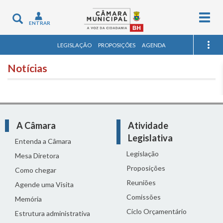
Togg
Toggle
ENTRAR
navig
navigation
LEGISLAÇÃO
PROPOSIÇÕES
AGENDA
Notícias
A Câmara
Atividade
Legislativa
Entenda a Câmara
Legislação
Mesa Diretora
Proposições
Como chegar
Reuniões
Agende uma Visita
Comissões
Memória
Ciclo Orçamentário
Estrutura administrativa