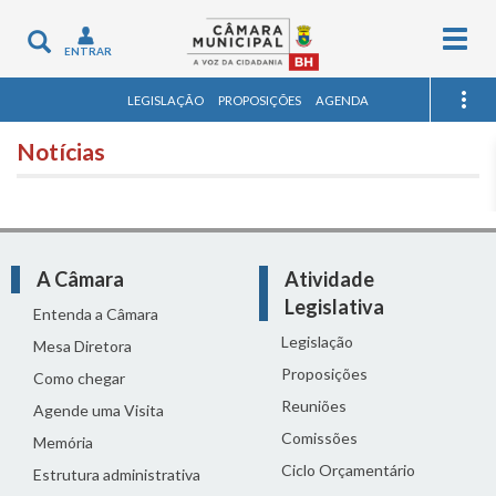
Togg
Toggle
ENTRAR
navig
navigation
LEGISLAÇÃO
PROPOSIÇÕES
AGENDA
Notícias
A Câmara
Atividade
Legislativa
Entenda a Câmara
Legislação
Mesa Diretora
Proposições
Como chegar
Reuniões
Agende uma Visita
Comissões
Memória
Ciclo Orçamentário
Estrutura administrativa