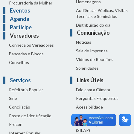
Homenagens
Procuradoria da Mulher
Eventos
Audiências Públicas, Visitas
Técnicas e Seminários
Agenda
Distribuição do dia
Participe
Comunicação
Vereadores
Notícias
Conheça os Vereadores
Sala de Imprensa
Bancadas e Blocos
Vídeos de Reuniões
Conselhos
Solenidades
Serviços
Links Úteis
Refeitório Popular
Fale com a Câmara
Sine
Perguntas Frequentes
Conciliação
Acessibilidade
Posto de Identificação
Termos de uso
Procon
Política de privacidade
(SILAP)
Internet Popular