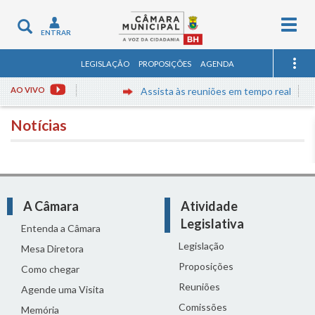
Togg
Toggle
ENTRAR
navig
navigation
LEGISLAÇÃO
PROPOSIÇÕES
AGENDA
AO VIVO
Assista às reuniões em tempo real
Notícias
A Câmara
Atividade
Legislativa
Entenda a Câmara
Legislação
Mesa Diretora
Proposições
Como chegar
Reuniões
Agende uma Visita
Comissões
Memória