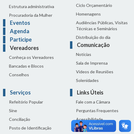
Ciclo Orçamentário
Estrutura administrativa
Homenagens
Procuradoria da Mulher
Eventos
Audiências Públicas, Visitas
Técnicas e Seminários
Agenda
Distribuição do dia
Participe
Comunicação
Vereadores
Notícias
Conheça os Vereadores
Sala de Imprensa
Bancadas e Blocos
Vídeos de Reuniões
Conselhos
Solenidades
Serviços
Links Úteis
Refeitório Popular
Fale com a Câmara
Sine
Perguntas Frequentes
Conciliação
Acessibilidade
Posto de Identificação
Termos de uso