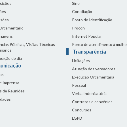
sições
Sine
ões
Conciliação
sões
Posto de Identificação
 Orçamentário
Procon
nagens
Internet Popular
cias Públicas, Visitas Técnicas
Ponto de atendimento à mulhe
inários
Transparência
buição do dia
Licitações
unicação
Atuação dos vereadores
as
Execução Orçamentária
de Imprensa
Pessoal
s de Reuniões
Verba Indenizatória
idades
Contratos e convênios
Concursos
LGPD