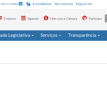
Ir para o rodapé
4
Acessibilidade
Alto contraste
Mapa do site
Eventos
Agenda
Fale com a Câmara
Participe
dade Legislativa
Serviços
Transparência