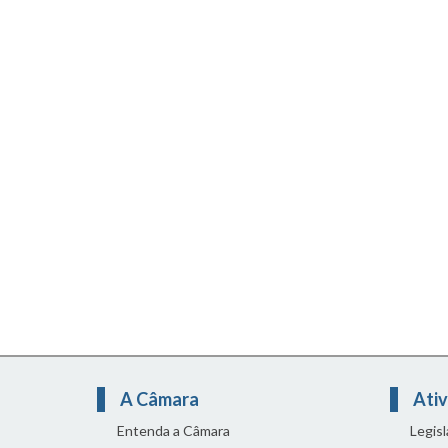
A Câmara
Ativ
Entenda a Câmara
Legis