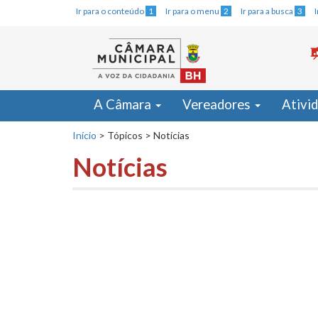
Ir para o conteúdo
1
Ir para o menu
2
Ir para a busca
3
A Câmara
Vereadores
Ativi
Início
>
Tópicos
>
Notícias
Notícias