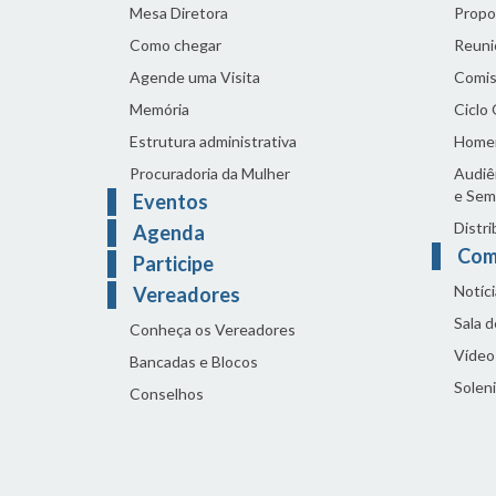
Mesa Diretora
Propo
Como chegar
Reuni
Agende uma Visita
Comis
Memória
Ciclo
Estrutura administrativa
Home
Procuradoria da Mulher
Audiên
e Sem
Eventos
Distri
Agenda
Com
Participe
Notíci
Vereadores
Sala 
Conheça os Vereadores
Vídeo
Bancadas e Blocos
Solen
Conselhos