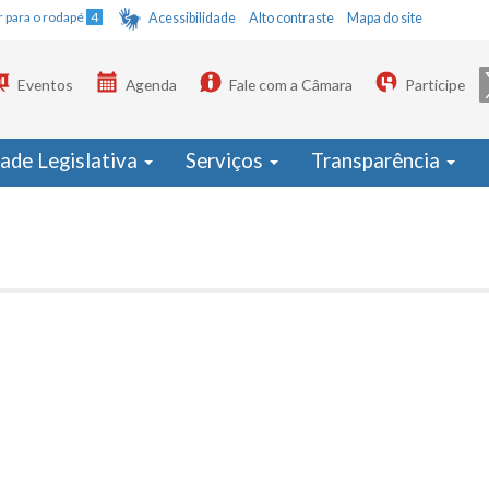
Ir para o rodapé
4
Acessibilidade
Alto contraste
Mapa do site
Eventos
Agenda
Fale com a Câmara
Participe
dade Legislativa
Serviços
Transparência