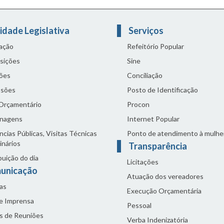
idade Legislativa
Serviços
lação
Refeitório Popular
sições
Sine
ões
Conciliação
sões
Posto de Identificação
 Orçamentário
Procon
nagens
Internet Popular
cias Públicas, Visitas Técnicas
Ponto de atendimento à mulhe
inários
Transparência
buição do dia
Licitações
unicação
Atuação dos vereadores
as
Execução Orçamentária
de Imprensa
Pessoal
s de Reuniões
Verba Indenizatória