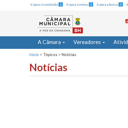
Ir para o conteúdo
1
Ir para o menu
2
Ir para a busca
3
A Câmara
Vereadores
Ativi
Início
>
Tópicos
>
Notícias
Notícias