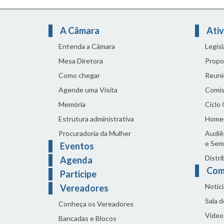
A Câmara
Ativ
Entenda a Câmara
Legis
Mesa Diretora
Propo
Como chegar
Reuni
Agende uma Visita
Comis
Memória
Ciclo
Estrutura administrativa
Home
Procuradoria da Mulher
Audiên
e Sem
Eventos
Distri
Agenda
Com
Participe
Notíci
Vereadores
Sala 
Conheça os Vereadores
Vídeo
Bancadas e Blocos