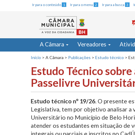
Ir para o conteúdo
1
Ir para o menu
2
Ir para a busca
3
A Câmara
Vereadores
Ativi
Início
>
A Câmara
>
Publicações
>
Estudo técnico
>
Est
Estudo Técnico sobre
Passelivre Universitá
Estudo técnico n° 19/26
. O presente e
Legislativa, tem por objetivo analisar 
Universitário no Município de Belo Horiz
atender os estudantes em situação de v
integrais ou parciais e inscritos no CadÚ