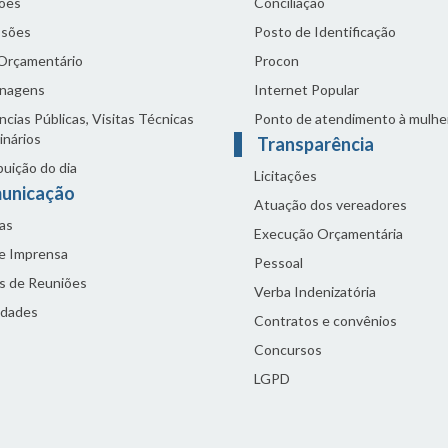
ões
Conciliação
sões
Posto de Identificação
 Orçamentário
Procon
nagens
Internet Popular
cias Públicas, Visitas Técnicas
Ponto de atendimento à mulhe
inários
Transparência
buição do dia
Licitações
unicação
Atuação dos vereadores
as
Execução Orçamentária
de Imprensa
Pessoal
s de Reuniões
Verba Indenizatória
idades
Contratos e convênios
Concursos
LGPD