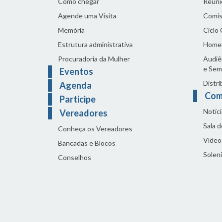
Como chegar
Reuni
Agende uma Visita
Comis
Memória
Ciclo
Estrutura administrativa
Home
Procuradoria da Mulher
Audiên
e Sem
Eventos
Distri
Agenda
Com
Participe
Notíci
Vereadores
Sala 
Conheça os Vereadores
Vídeo
Bancadas e Blocos
Solen
Conselhos