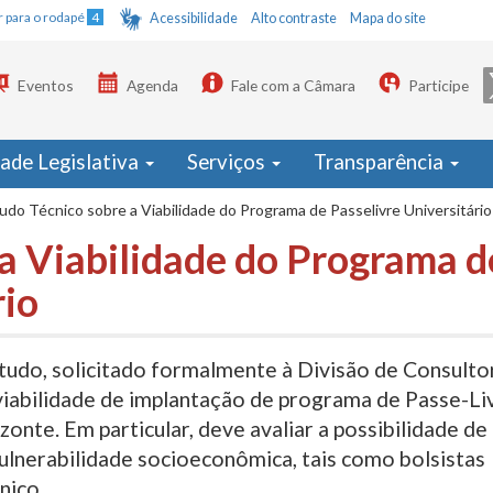
Ir para o rodapé
4
Acessibilidade
Alto contraste
Mapa do site
Eventos
Agenda
Fale com a Câmara
Participe
dade Legislativa
Serviços
Transparência
udo Técnico sobre a Viabilidade do Programa de Passelivre Universitário
 a Viabilidade do Programa d
rio
studo, solicitado formalmente à Divisão de Consulto
a viabilidade de implantação de programa de Passe-Li
onte. Em particular, deve avaliar a possibilidade de
ulnerabilidade socioeconômica, tais como bolsistas
nico.