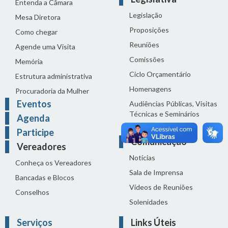
Entenda a Câmara
Legislação
Mesa Diretora
Proposições
Como chegar
Reuniões
Agende uma Visita
Comissões
Memória
Ciclo Orçamentário
Estrutura administrativa
Homenagens
Procuradoria da Mulher
Eventos
Audiências Públicas, Visitas
Técnicas e Seminários
Agenda
Distribuição do dia
Participe
Comunicação
Vereadores
Notícias
Conheça os Vereadores
Sala de Imprensa
Bancadas e Blocos
Vídeos de Reuniões
Conselhos
Solenidades
Serviços
Links Úteis