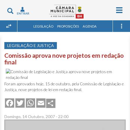
Togg
Toggle
ENTRAR
navig
navigation
LEGISLAÇÃO
PROPOSIÇÕES
AGENDA
LEGISLAÇÃO E JUSTIÇA
Comissão aprova nove projetos em redação
final
Foram aprovados hoje, 15 de outubro, pela Comissão de Legislação e
Justiça, nove projetos de lei em redação final.
Share
Facebook
Twitter
WhatsApp
Email
Domingo, 14 Outubro, 2007 - 22:00