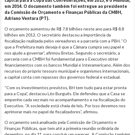
capital para a Copa das Confederações, em 2013, e o Mundial,
em 2014. O documento também foi entregue ao presidente
da Comissão de Orçamento e Finanças Públicas da CMBH,
Adriano Ventura (PT).
O orçamento aumentou de R$ 7,8 bilhões neste ano para R$ 8,8
bilhões em 2012. O secretário destacou a importância da
fiscalização realizada pelos vereadores e a parceria com a PBH. “O
que a Prefeitura mais deseja é que a Câmara cumpra seu papel e
nos ajude a governar”, afirmou Bretas. Segundo o secretário, a
parceria com a CMBH foi fundamental para o Executivo obter
financiamentos com os bancos Mundial e Interamericano. Além dos
recursos do próprio tesouro municipal e organismos internacionais,
a capital conta com repasses dos governos federal e estadual.
“Com os investimentos previstos, BH tem tudo para estar pronta
para a Copa”, destacou Léo Burguês. Ele defendeu que a Casa se
empenhe cada vez mais no acompanhamento e na fiscalização do
Executivo. “A sociedade está cheia de leis. Por isso devemos nos
aprimorar mais no papel de fiscalizadores”, afirmou.
O orçamento será analisado pela Comissão de Orçamento e
Finanças Públicas, que tem até a primeira reunião ordinária de
dezembro, no dia 1°, para concluir um parecer. A Comissão também