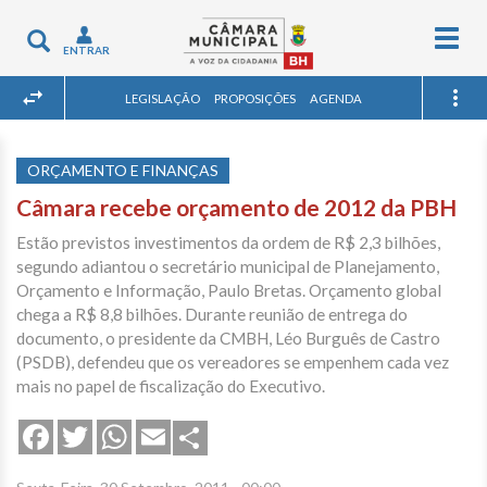
Togg
Toggle
ENTRAR
navig
navigation
LEGISLAÇÃO
PROPOSIÇÕES
AGENDA
ORÇAMENTO E FINANÇAS
Câmara recebe orçamento de 2012 da PBH
Estão previstos investimentos da ordem de R$ 2,3 bilhões,
segundo adiantou o secretário municipal de Planejamento,
Orçamento e Informação, Paulo Bretas. Orçamento global
chega a R$ 8,8 bilhões. Durante reunião de entrega do
documento, o presidente da CMBH, Léo Burguês de Castro
(PSDB), defendeu que os vereadores se empenhem cada vez
mais no papel de fiscalização do Executivo.
Share
Facebook
Twitter
WhatsApp
Email