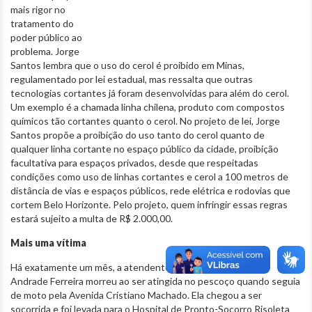
mais rigor no
tratamento do
poder público ao
problema. Jorge
Santos lembra que o uso do cerol é proibido em Minas,
regulamentado por lei estadual, mas ressalta que outras
tecnologias cortantes já foram desenvolvidas para além do cerol.
Um exemplo é a chamada linha chilena, produto com compostos
químicos tão cortantes quanto o cerol. No projeto de lei, Jorge
Santos propõe a proibição do uso tanto do cerol quanto de
qualquer linha cortante no espaço público da cidade, proibição
facultativa para espaços privados, desde que respeitadas
condições como uso de linhas cortantes e cerol a 100 metros de
distância de vias e espaços públicos, rede elétrica e rodovias que
cortem Belo Horizonte. Pelo projeto, quem infringir essas regras
estará sujeito a multa de R$ 2.000,00.
Mais uma vítima
Há exatamente um mês, a atendente Sheila Daniele Santos
Andrade Ferreira morreu ao ser atingida no pescoço quando seguia
de moto pela Avenida Cristiano Machado. Ela chegou a ser
socorrida e foi levada para o Hospital de Pronto-Socorro Risoleta