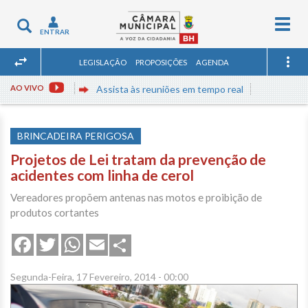
Togg
Toggle
ENTRAR
navig
navigation
LEGISLAÇÃO
PROPOSIÇÕES
AGENDA
AO VIVO
Assista às reuniões em tempo real
BRINCADEIRA PERIGOSA
Projetos de Lei tratam da prevenção de
acidentes com linha de cerol
Vereadores propõem antenas nas motos e proibição de
produtos cortantes
Share
Facebook
Twitter
WhatsApp
Email
Segunda-Feira, 17 Fevereiro, 2014 - 00:00