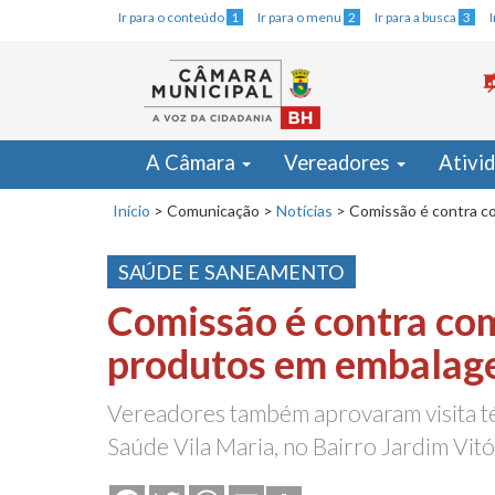
Ir para o conteúdo
1
Ir para o menu
2
Ir para a busca
3
A Câmara
Vereadores
Ativi
Início
>
Comunicação
>
Notícias
>
Comissão é contra c
SAÚDE E SANEAMENTO
Comissão é contra co
produtos em embalage
Vereadores também aprovaram visita t
Saúde Vila Maria, no Bairro Jardim Vitó