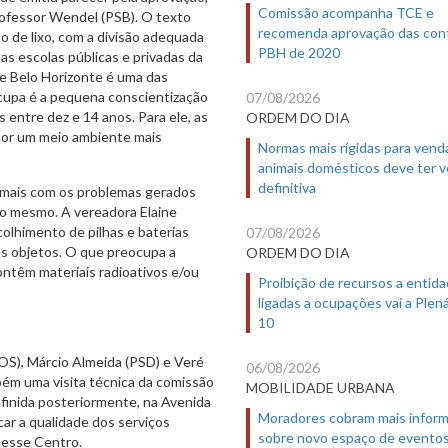
Comissão acompanha TCE e
rofessor Wendel (PSB). O texto
recomenda aprovação das con
o de lixo, com a divisão adequada
PBH de 2020
 nas escolas públicas e privadas da
ue Belo Horizonte é uma das
07/08/2026
ocupa é a pequena conscientização
ORDEM DO DIA
 entre dez e 14 anos. Para ele, as
por um meio ambiente mais
Normas mais rígidas para vend
animais domésticos deve ter 
definitiva
z mais com os problemas gerados
do mesmo. A vereadora Elaine
07/08/2026
colhimento de pilhas e baterias
ORDEM DO DIA
es objetos. O que preocupa a
ontêm materiais radioativos e/ou
Proibição de recursos a entid
ligadas a ocupações vai a Plená
10
OS), Márcio Almeida (PSD) e Veré
06/08/2026
bém uma visita técnica da comissão
MOBILIDADE URBANA
efinida posteriormente, na Avenida
Moradores cobram mais infor
icar a qualidade dos serviços
sobre novo espaço de evento
nesse Centro.