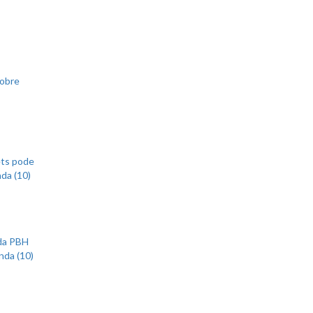
sobre
ets pode
nda (10)
 da PBH
nda (10)