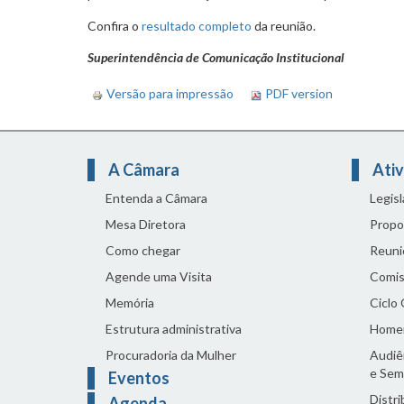
Confira o
resultado completo
da reunião.
Superintendência de Comunicação Institucional
Versão para impressão
PDF version
A Câmara
Ativ
Entenda a Câmara
Legis
Mesa Diretora
Propo
Como chegar
Reuni
Agende uma Visita
Comis
Memória
Ciclo
Estrutura administrativa
Home
Procuradoria da Mulher
Audiên
e Sem
Eventos
Distri
Agenda