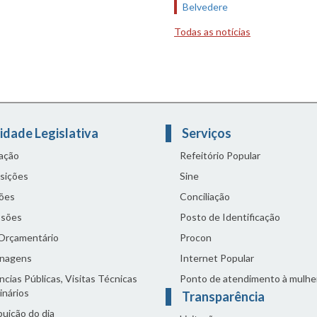
Belvedere
Todas as notícias
idade Legislativa
Serviços
lação
Refeitório Popular
sições
Sine
ões
Conciliação
sões
Posto de Identificação
 Orçamentário
Procon
nagens
Internet Popular
cias Públicas, Visitas Técnicas
Ponto de atendimento à mulhe
inários
Transparência
buição do dia