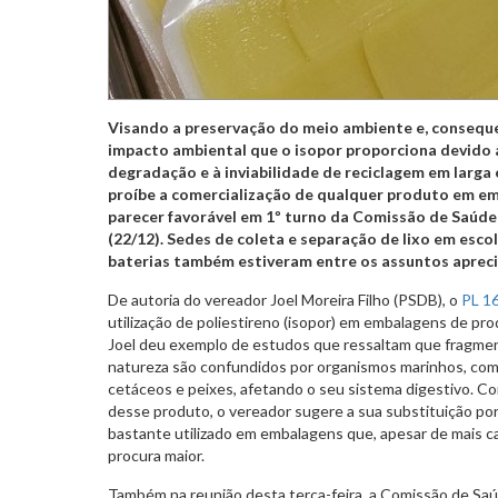
Visando a preservação do meio ambiente e, consequ
impacto ambiental que o isopor proporciona devido
degradação e à inviabilidade de reciclagem em larga e
proíbe a comercialização de qualquer produto em e
parecer favorável em 1º turno da Comissão de Saúd
(22/12)
. Sedes de coleta e separação de lixo em esco
baterias também estiveram entre os assuntos apreci
De autoria do vereador Joel Moreira Filho (PSDB), o
PL 1
utilização de poliestireno (isopor) em embalagens de pr
Joel deu exemplo de estudos que ressaltam que fragmen
natureza são confundidos por organismos marinhos, como 
cetáceos e peixes, afetando o seu sistema digestivo. Como
desse produto, o vereador sugere a sua substituição por 
bastante utilizado em embalagens que, apesar de mais c
procura maior.
Também na reunião desta terça-feira, a Comissão de Saú