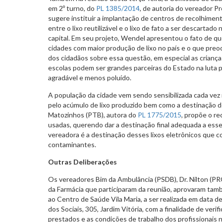
em 2º turno, do
PL 1385/2014
, de autoria do vereador P
sugere instituir a implantação de centros de recolhiment
entre o lixo reutilizável e o lixo de fato a ser descartado
capital. Em seu projeto, Wendel apresentou o fato de q
cidades com maior produção de lixo no país e o que pre
dos cidadãos sobre essa questão, em especial as crianças
escolas podem ser grandes parceiras do Estado na luta 
agradável e menos poluído.
A população da cidade vem sendo sensibilizada cada ve
pelo acúmulo de lixo produzido bem como a destinação 
Matozinhos (PTB), autora do
PL 1775/2015
, propõe o re
usadas, querendo dar a destinação final adequada a ess
vereadora é a destinação desses lixos eletrônicos que c
contaminantes.
Outras Deliberações
Os vereadores Bim da Ambulância (PSDB), Dr. Nilton (PR
da Farmácia que participaram da reunião, aprovaram tam
ao Centro de Saúde Vila Maria, a ser realizada em data d
dos Sociais, 305, Jardim Vitória, com a finalidade de verif
prestados e as condições de trabalho dos profissionais 