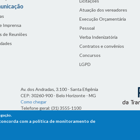
Licitações
unicação
Atuação dos vereadores
as
Execução Orçamentária
de Imprensa
Pessoal
s de Reuniões
Verba Indenizatória
idades
Contratos e convênios
Concursos
LGPD
Av. dos Andradas, 3.100 - Santa Efigênia
CEP: 30260-900 - Belo Horizonte - MG
Como chegar
Telefone geral: (31) 3555-1100
Horário de funcionamento:
egação.
7h às 19h
ê concorda com a política de monitoramento de