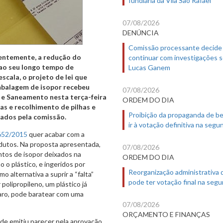
07/08/2026
DENÚNCIA
Comissão processante decide
continuar com investigações 
entemente, a redução do
Lucas Ganem
 ao seu longo tempo de
scala, o projeto de lei que
mbalagem de isopor recebeu
07/08/2026
e e Saneamento nesta
terça-feira
ORDEM DO DIA
las e recolhimento de pilhas e
Proibição da propaganda de b
ados pela comissão.
ir à votação definitiva na segu
652/2015
quer acabar com a
odutos. Na proposta apresentada,
07/08/2026
tos de isopor deixados na
ORDEM DO DIA
o plástico, e ingeridos por
Reorganização administrativa
 alternativa a suprir a “falta”
pode ter votação final na segu
polipropileno, um plástico já
aro, pode baratear com uma
07/08/2026
ORÇAMENTO E FINANÇAS
de emitiu parecer pela aprovação,