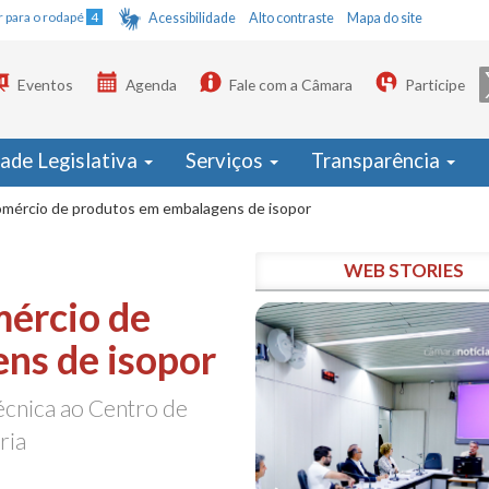
Ir para o rodapé
4
Acessibilidade
Alto contraste
Mapa do site
Eventos
Agenda
Fale com a Câmara
Participe
dade Legislativa
Serviços
Transparência
omércio de produtos em embalagens de isopor
WEB STORIES
mércio de
ns de isopor
écnica ao Centro de
ria