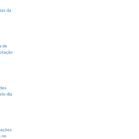
tas da
a de
votação
ades
rio dia
mações
s no