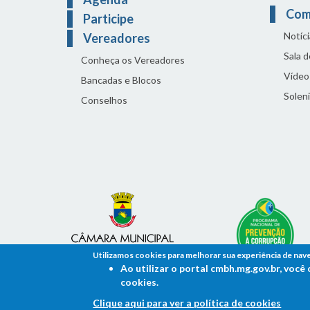
Com
Participe
Notíci
Vereadores
Sala 
Conheça os Vereadores
Vídeo
Bancadas e Blocos
Solen
Conselhos
Utilizamos cookies para melhorar sua experiência de nav
Ao utilizar o portal cmbh.mg.gov.br, voc
cookies.
Clique aqui para ver a política de cookies