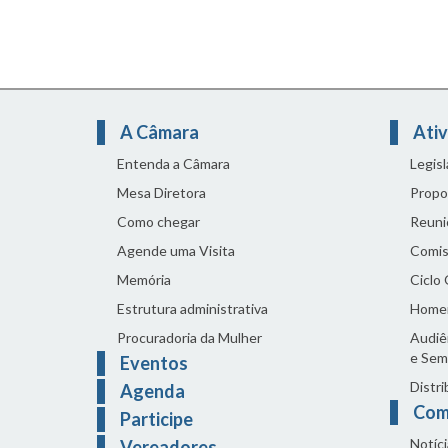
A Câmara
Ativ
Entenda a Câmara
Legis
Mesa Diretora
Propo
Como chegar
Reuni
Agende uma Visita
Comis
Memória
Ciclo
Estrutura administrativa
Home
Procuradoria da Mulher
Audiên
e Sem
Eventos
Distri
Agenda
Com
Participe
Notíci
Vereadores