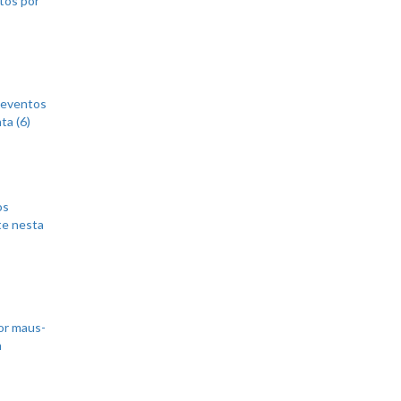
 eventos
ta (6)
os
te nesta
or maus-
m