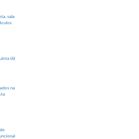
ta, sala
áculos
inta (6)
sados na
sta
 de
uncional