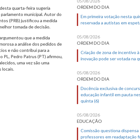
05/08/2026
ORDEM DO DIA
desta quarta-feira sugeria
 parlamento municipal. Autor do
Em primeira votação nesta quin
tos (PRB) justificou a medida
reservada a autistas em espet
 melhor tomada de decisão.
05/08/2026
) argumentou que a medida
ORDEM DO DIA
 morosa a análise dos pedidos de
os e não contribui para a
Criação de zona de incentivo à
o PL, Pedro Patrus (PT) afirmou,
inovação pode ser votada na qu
alecidos, uma vez são uma
 locais.
05/08/2026
ORDEM DO DIA
Docência exclusiva de concur
educação infantil em pauta ne
quinta (6)
05/08/2026
EDUCAÇÃO
Comissão questiona dispensa
professores em readaptação f