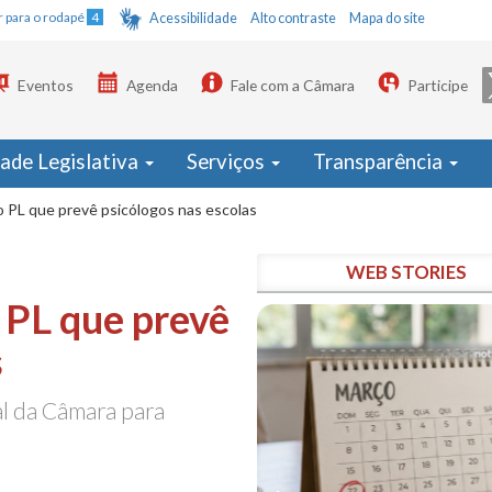
Ir para o rodapé
4
Acessibilidade
Alto contraste
Mapa do site
Eventos
Agenda
Fale com a Câmara
Participe
dade Legislativa
Serviços
Transparência
 PL que prevê psicólogos nas escolas
WEB STORIES
 PL que prevê
s
al da Câmara para