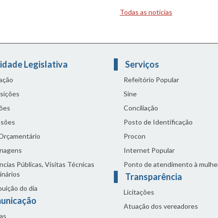
Todas as notícias
idade Legislativa
Serviços
lação
Refeitório Popular
sições
Sine
ões
Conciliação
sões
Posto de Identificação
 Orçamentário
Procon
nagens
Internet Popular
cias Públicas, Visitas Técnicas
Ponto de atendimento à mulhe
inários
Transparência
buição do dia
Licitações
unicação
Atuação dos vereadores
as