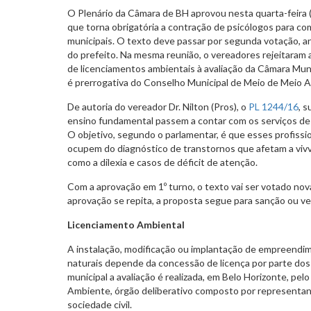
O Plenário da Câmara de BH aprovou nesta quarta-feira (8
que torna obrigatória a contração de psicólogos para co
municipais. O texto deve passar por segunda votação, a
do prefeito. Na mesma reunião, o vereadores rejeitaram
de licenciamentos ambientais à avaliação da Câmara Muni
é prerrogativa do Conselho Municipal de Meio de Meio
De autoria do vereador Dr. Nilton (Pros), o
PL 1244/16
, 
ensino fundamental passem a contar com os serviços de
O objetivo, segundo o parlamentar, é que esses profissio
ocupem do diagnóstico de transtornos que afetam a vivv
como a dilexia e casos de déficit de atenção.
Com a aprovação em 1º turno, o texto vai ser votado nov
aprovação se repita, a proposta segue para sanção ou vet
Licenciamento Ambiental
A instalação, modificação ou implantação de empreendim
naturais depende da concessão de licença por parte dos
municipal a avaliação é realizada, em Belo Horizonte, pe
Ambiente, órgão deliberativo composto por representan
sociedade civil.