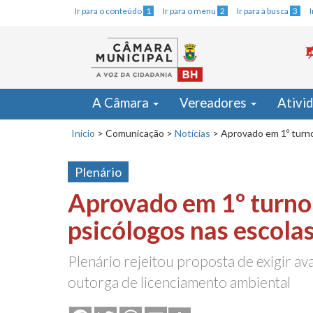
Ir para o conteúdo
1
Ir para o menu
2
Ir para a busca
3
A Câmara
Vereadores
Ativi
Início
>
Comunicação
>
Notícias
>
Aprovado em 1º turno
Plenário
Aprovado em 1º turno
psicólogos nas escola
Plenário rejeitou proposta de exigir av
outorga de licenciamento ambiental