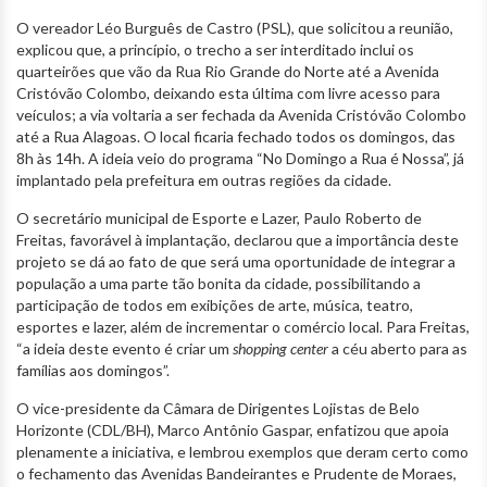
O vereador Léo Burguês de Castro (PSL), que solicitou a reunião,
explicou que, a princípio, o trecho a ser interditado inclui os
quarteirões que vão da Rua Rio Grande do Norte até a Avenida
Cristóvão Colombo, deixando esta última com livre acesso para
veículos; a via voltaria a ser fechada da Avenida Cristóvão Colombo
até a Rua Alagoas. O local ficaria fechado todos os domingos, das
8h às 14h. A ideia veio do programa “No Domingo a Rua é Nossa”, já
implantado pela prefeitura em outras regiões da cidade.
O secretário municipal de Esporte e Lazer, Paulo Roberto de
Freitas, favorável à implantação, declarou que a importância deste
projeto se dá ao fato de que será uma oportunidade de integrar a
população a uma parte tão bonita da cidade, possibilitando a
participação de todos em exibições de arte, música, teatro,
esportes e lazer, além de incrementar o comércio local. Para Freitas,
“a ideia deste evento é criar um
shopping center
a céu aberto para as
famílias aos domingos”.
O vice-presidente da Câmara de Dirigentes Lojistas de Belo
Horizonte (CDL/BH), Marco Antônio Gaspar, enfatizou que apoia
plenamente a iniciativa, e lembrou exemplos que deram certo como
o fechamento das Avenidas Bandeirantes e Prudente de Moraes,