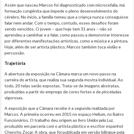
Assim que nasceu Marcos foi diagnosticado com microcefalia, má
formação congênita que impede o pleno desenvolvimento do
cérebro. No início, a família temeu que a criança nunca conseguisse
falar nem andar. Com o tempo, contudo, esses desafios foram
sendo vencidos. O jovem – que hoje tem 31 anos – não só
aprendeu a caminhar e a falar, como passou a demonstrar interesse
por diferentes manifestações artísticas, como a música e a pintura.
Hoje, além de ser artista plástico, Marcos também toca violão e
percussão.
Trajetória
A abertura da exposição na Câmara marca um novo passo na
carreira do artista, que realiza sua segunda mostra individual. Ao
todo, 20 telas serão expostas. Trata-se de imagens abstratas,
produzidas a partir do emprego de cores fortes e de pinceladas
vigorosas.
A exposição que a Câmara recebe é a segunda realizada por
Marcos. A primeira ocorreu em 2015 no espaço Helium, no Bairro
Funcionários. O trabalho deu origem ao livro
Unidos pela Luz
,
produzido em parceria com o artista plástico e escritor espanhol
Chencho Zocar. A obra, que foi publicada em versão bilíngue pela