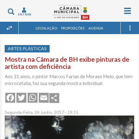
Togg
Toggle
ENTRAR
navig
navigation
LEGISLAÇÃO
PROPOSIÇÕES
AGENDA
ARTES PLÁSTICAS
Mostra na Câmara de BH exibe pinturas de
artista com deficiência
Aos 31 anos, o pintor Marcos Farias de Moraes Melo, que tem
microcefalia, faz sua segunda mostra individual
Share
Facebook
Twitter
WhatsApp
Email
Segunda-Feira, 26 Junho, 2017 - 19:15