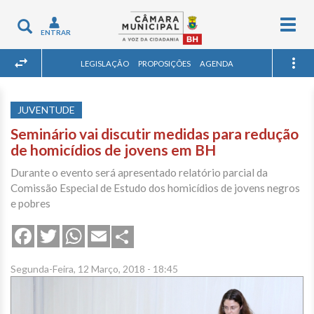
Togg
Toggle
ENTRAR
navig
navigation
LEGISLAÇÃO
PROPOSIÇÕES
AGENDA
JUVENTUDE
Seminário vai discutir medidas para redução
de homicídios de jovens em BH
Durante o evento será apresentado relatório parcial da
Comissão Especial de Estudo dos homicídios de jovens negros
e pobres
Share
Facebook
Twitter
WhatsApp
Email
Segunda-Feira, 12 Março, 2018 - 18:45