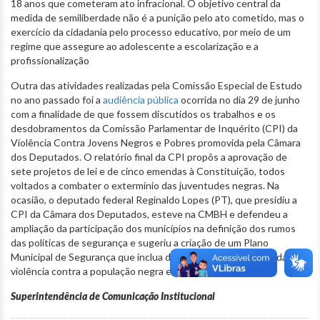
18 anos que cometeram ato infracional. O objetivo central da
medida de semiliberdade não é a punição pelo ato cometido, mas o
exercício da cidadania pelo processo educativo, por meio de um
regime que assegure ao adolescente a escolarização e a
profissionalização
Outra das atividades realizadas pela Comissão Especial de Estudo
no ano passado foi a
audiência pública
ocorrida no dia 29 de junho
com a finalidade de que fossem discutidos os trabalhos e os
desdobramentos da Comissão Parlamentar de Inquérito (CPI) da
Violência Contra Jovens Negros e Pobres promovida pela Câmara
dos Deputados. O relatório final da CPI propôs a aprovação de
sete projetos de lei e de cinco emendas à Constituição, todos
voltados a combater o extermínio das juventudes negras. Na
ocasião, o deputado federal Reginaldo Lopes (PT), que presidiu a
CPI da Câmara dos Deputados, esteve na CMBH e defendeu a
ampliação da participação dos municípios na definição dos rumos
das políticas de segurança e sugeriu a criação de um Plano
Municipal de Segurança que inclua diretrizes para a redução da
violência contra a população negra e periférica.
Superintendência de Comunicação Institucional