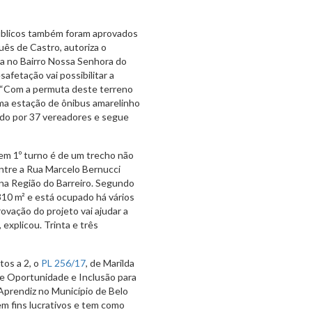
úblicos também foram aprovados
uês de Castro, autoriza o
da no Bairro Nossa Senhora do
afetação vai possibilitar a
. “Com a permuta deste terreno
 uma estação de ônibus amarelinho
ado por 37 vereadores e segue
em 1º turno é de um trecho não
 entre a Rua Marcelo Bernucci
, na Região do Barreiro. Segundo
310 m² e está ocupado há vários
rovação do projeto vai ajudar a
, explicou. Trinta e três
os a 2, o
PL 256/17
, de Marilda
 de Oportunidade e Inclusão para
Aprendiz no Município de Belo
em fins lucrativos e tem como