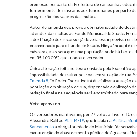
promoção por parte da Prefeitura de campanhas educati
fornecimento de máscaras aos funcionários por parte d
progressão dos valores das multas.
Autor de emenda que prevê a obrigatoriedade de destin
advindos das multas ao Fundo Municipal de Saúde, Fern
a destinação dos recursos já deveria estar prevista em le
encaminhado para o Fundo de Saúde. Ninguém aqui é con
máscaras, mas será que uma população onde há tantos
em R$ 100,00?”, questionou o vereador.
Única alteração feita no texto enviado pelo Executivo ap
impossibilidade de multar pessoas em situação de rua. 
Emenda 8
, “o Poder Executivo irá disciplinar a atuação 
população em situação de rua, dispensada a aplicação de
redação final e na sequência será encaminhado para sanç
Veto aprovado
Os vereadores mantiveram, por 27 votos a favor e 10 co
Alexandre Kalil ao
PL 844/19
, que incluía na
Política Muni
Saneamento
a obrigatoriedade do Município “desenvolve
manutenção do abastecimento público de água consider