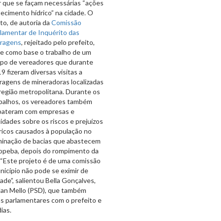
r que se façam necessárias “ações
ecimento hídrico” na cidade. O
to, de autoria da
Comissão
lamentar de Inquérito das
rragens
, rejeitado pelo prefeito,
e como base o trabalho de um
po de vereadores que durante
9 fizeram diversas visitas a
ragens de mineradoras localizadas
região metropolitana. Durante os
balhos, os vereadores também
bateram com empresas e
idades sobre os riscos e prejuízos
ricos causados à população no
minação de bacias que abastecem
aopeba, depois do rompimento da
 “Este projeto é de uma comissão
nicípio não pode se eximir de
de”, salientou Bella Gonçalves,
rlan Mello (PSD), que também
ns parlamentares com o prefeito e
ias.