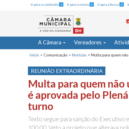
Ir para o conteúdo
1
Ir para o menu
2
Ir para a busca
3
A Câmara
Vereadores
Ativi
Início
>
Comunicação
>
Notícias
>
Multa para quem não 
REUNIÃO EXTRAORDINÁRIA
Multa para quem não 
é aprovada pelo Plená
turno
Texto segue para sanção do Executivo 
100,00. Veto a projeto que alterava pol