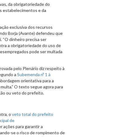
vas, da obrigatoriedade do
os estabelecimentos e da
ação exclusiva dos recursos
ando Borja (Avante) defendeu que
i. “O dinheiro precisa ser
tra a obrigatoriedade do uso de
 desempregados pode ser multada
rovada pelo Plenário diz respeito à
Segundo a
Subemenda nº 1 à
e abordagem orientativa para a
 multa.” O texto segue agora para
ão ou veto do prefeito.
ntra, o
veto total do prefeito
cipal de
r ações para garantir a
ando-se o risco de rompimento de