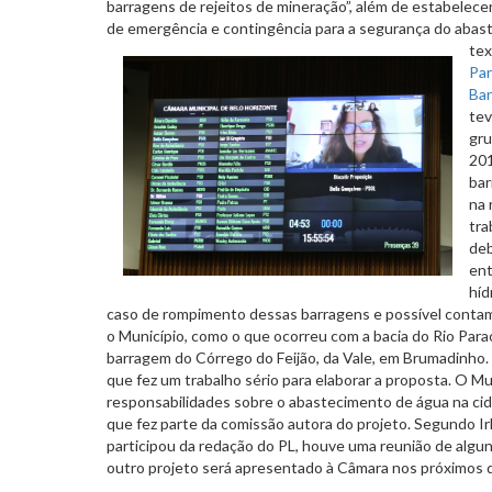
barragens de rejeitos de mineração”, além de estabelece
de emergência e contingência para a segurança do
abast
tex
Par
Ba
tev
gru
201
bar
na 
tra
de
ent
híd
caso de rompimento dessas barragens e possível conta
o Município, como o que ocorreu com a bacia do Rio Par
barragem do Córrego do Feijão, da Vale, em Brumadinho.
que fez um trabalho sério para elaborar a proposta. O Mu
responsabilidades sobre o abastecimento de água na cida
que fez parte da comissão autora do projeto. Segundo I
participou da redação do PL, houve uma reunião de algu
outro projeto será apresentado à Câmara nos próximos d