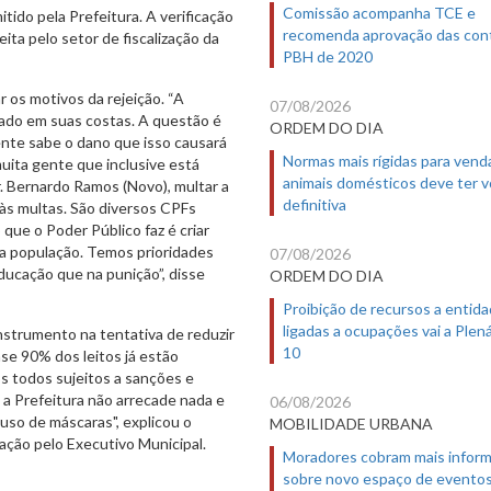
Comissão acompanha TCE e
ido pela Prefeitura. A verificação
recomenda aprovação das con
ita pelo setor de fiscalização da
PBH de 2020
 os motivos da rejeição. “A
07/08/2026
cado em suas costas. A questão é
ORDEM DO DIA
ente sabe o dano que isso causará
Normas mais rígidas para vend
muita gente que inclusive está
animais domésticos deve ter 
. Bernardo Ramos (Novo), multar a
definitiva
 às multas. São diversos CPFs
ue o Poder Público faz é criar
 a população. Temos prioridades
07/08/2026
ducação que na punição”, disse
ORDEM DO DIA
Proibição de recursos a entid
ligadas a ocupações vai a Plená
nstrumento na tentativa de reduzir
10
se 90% dos leitos já estão
 todos sujeitos a sanções e
 a Prefeitura não arrecade nada e
06/08/2026
uso de máscaras", explicou o
MOBILIDADE URBANA
ação pelo Executivo Municipal.
Moradores cobram mais infor
sobre novo espaço de evento