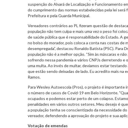
suspenção do Alvará de Localização e Funcionamento emit
do cumprimento das normas estabelecidas pela lei será fe
Prefeitura e pela Guarda Municipal.
Vereadores contrários ao PL fizeram questão de destacar
população não tem culpa e mais uma vez o peso foi colo
de saúde pública que é responsabilidade do Estado. A g
no bolso do morador, pois coloca a conta nas costas de 
desempregada”, destacou Ronaldo Batista (PSC). Para Dr
população não é a melhor opção. “Sim às máscaras e não
sofrendo nessa pandemia e vários CNPJs derretendo e o q
uma multa. Ao invés de multar, devíamos estar testando
que estão sendo deixadas de lado. Eu acredito mais na e
Ramos.
Para Wesley Autoescola (Pros), o projeto é importante i
o número de casos de Covid-19 em Belo Horizonte. "Qua
ocupados e podemos estar perto de um colapso. Estamos
penalidades em vários outros setores. Meu desejo é que
a população tenha se conscientizado da necessidade do 
vereador, defendendo a aprovação do projeto e sua aplic
Votação de emendas