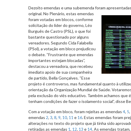
Dezoito emendas e uma subemenda foram apresentadas 
original. No
Plenário, estas emendas
foram votadas em blocos, conforme
solicitação do líder do governo, Léo
Burguês de Castro (PSL), o que foi
bastante questionado por alguns
vereadores. Segundo Cida Falabella
(PSol), a votação em bloco prejudicou
o debate. “Frustrante que emendas
importantes estejam blocadas”,
destacou a vereadora, que recebeu
imediato apoio de sua companheira
de partido, Bella Gonçalves. “Esse
projeto é controverso, mas fundamental quanto à utiliz
orientação da Organização Mundial de Saúde. Votaremos
pela exclusão do viés educativo. Também achamos que é 
tenham condições de fazer o isolamento social”, disse Bel
Com a votação em bloco, foram rejeitas as emendas
4
,
5
,
emendas
2
,
3
,
8
,
9
,
10
,
11
e
16
. Estas emendas foram pr
alterações no texto do projeto que já tinha sido aprovad
retiradas as emendas
1
,
12
,
13
e
14
. As emendas tratam,