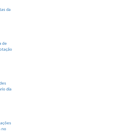
tas da
a de
votação
ades
rio dia
mações
s no