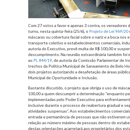
Com 27 votos a favor e apenas 3 contra, os vereadores 
turno, nesta quinta-feira (25/6), o
Projeto de Lei 969/20
máscaras ou cobertura facial sobre o nariz e a boca nos
transporte coletivo e estabelecimentos comerciais, indust
autoria do Executivo, prevê multa de R$ 100,00 e suspe
descumprimento. Na reunião extraordinária também foi m
ao
PL 844/19
, de autoria da Comissão Parlamentar de In
trechos da Política Municipal de Saneamento de Belo Ho
dois projetos autorizando a desafetação de áreas públic
Municipal de Oportunidade e Inclusão.
Bastante discutido, o projeto que obriga o uso de másc
100,00 a quem descumprir a determinação “enquanto p
implementadas pelo Poder Executivo para enfrentament
inclusive durante o processo de reabertura gradual e se
atividades suspensas”. Aos estabelecimentos comerciais
entrada e permanência de pessoas que não estiverem us
relação ao número máximo de pessoas dentro do estab
destas orientações acarretará aos proprietários dos es