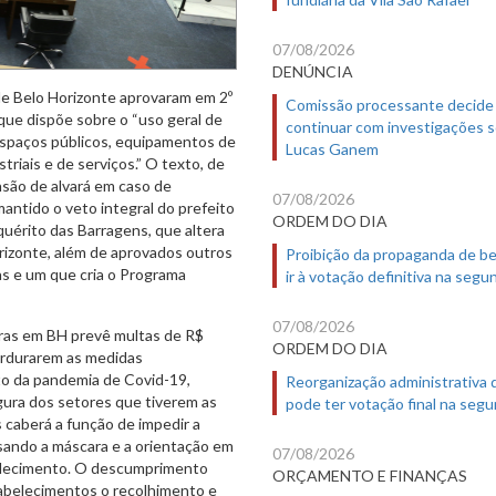
07/08/2026
DENÚNCIA
de Belo Horizonte aprovaram em 2º
Comissão processante decide
que dispõe sobre o “uso geral de
continuar com investigações 
 espaços públicos, equipamentos de
Lucas Ganem
riais e de serviços.” O texto, de
nsão de alvará em caso de
07/08/2026
antido o veto integral do prefeito
ORDEM DO DIA
quérito das Barragens, que altera
rizonte, além de aprovados outros
Proibição da propaganda de b
as e um que cria o Programa
ir à votação definitiva na segu
07/08/2026
aras em BH prevê multas de R$
ORDEM DO DIA
erdurarem as medidas
o da pandemia de Covid-19,
Reorganização administrativa
gura dos setores que tiverem as
pode ter votação final na segu
 caberá a função de impedir a
ando a máscara e a orientação em
07/08/2026
elecimento. O descumprimento
ORÇAMENTO E FINANÇAS
tabelecimentos o recolhimento e