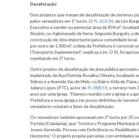
Desafetação
Dois projetos que tratam de desafetação de terrenos p
pelos vereadores em 1º turno. O
PL 613/18
, de Léo Burg
Executivo a vender ou permutar área de 854 m², localiza
Rosário, no Aglomerado da Serra. Segundo Burguês, a des
construção de obra importante para a comunidade local
por outro de 1.300 m², a ideia da Prefeitura é construir
(Transporte Suplementar)”, explicou Léo. O PL foi aprov
tramitando em 2º turno.
Outro projeto de desafetação de área pública aprovado 
implantado da Rua Florinda Rosalina Oliveira, localizado
Sidney e a Avenida Vaz de Melo, no Bairro Átila de Paiva
Juliano Lopes (PTC), autor do
PL 888/19
, o terreno tem 
anos por uma igreja. “Fizemos reunião com a igreja e a ap
Prefeitura e essa igreja a ter posse definitiva do terreno”
vereadores votaram a favor da desafetação.
Os vereadores também aprovaram em 2º turno por 35 vot
Portela (Cidadania), que “Institui o Programa Municipal
Jovem Aprendiz, Pessoa com Deficiência ou Reabilitado 
Horizonte.” O projeto propõe parcerias com entidades s