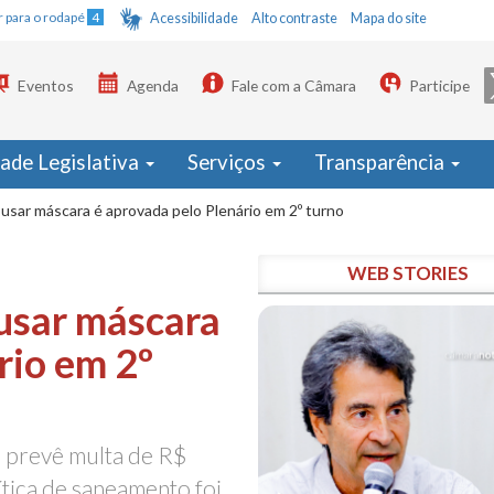
Ir para o rodapé
4
Acessibilidade
Alto contraste
Mapa do site
Eventos
Agenda
Fale com a Câmara
Participe
dade Legislativa
Serviços
Transparência
usar máscara é aprovada pelo Plenário em 2º turno
WEB STORIES
usar máscara
rio em 2º
e prevê multa de R$
ítica de saneamento foi