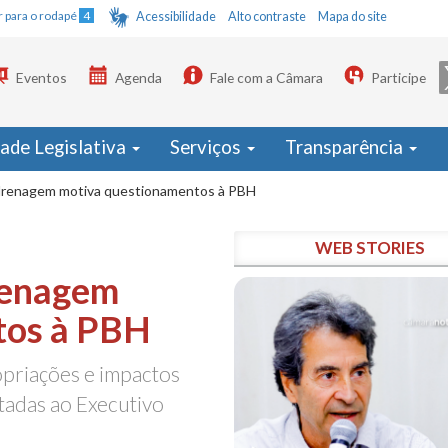
Ir para o rodapé
4
Acessibilidade
Alto contraste
Mapa do site
Eventos
Agenda
Fale com a Câmara
Participe
dade Legislativa
Serviços
Transparência
drenagem motiva questionamentos à PBH
WEB STORIES
renagem
tos à PBH
priações e impactos
itadas ao Executivo