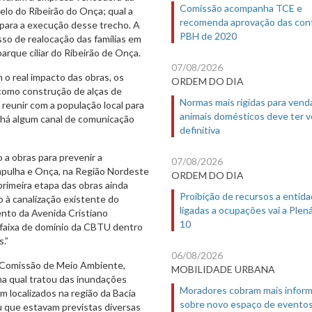
Comissão acompanha TCE e
lelo do Ribeirão do Onça; qual a
recomenda aprovação das con
o para a execução desse trecho. A
PBH de 2020
so de realocação das famílias em
arque ciliar do Ribeirão de Onça.
07/08/2026
 real impacto das obras, os
ORDEM DO DIA
 como construção de alças de
Normas mais rígidas para vend
 reunir com a população local para
animais domésticos deve ter 
e há algum canal de comunicação
definitiva
 a obras para prevenir a
07/08/2026
mpulha e Onça, na Região Nordeste
ORDEM DO DIA
rimeira etapa das obras ainda
Proibição de recursos a entid
 à canalização existente do
ligadas a ocupações vai a Plená
ento da Avenida Cristiano
10
 faixa de domínio da CBTU dentro
.”
06/08/2026
 Comissão de Meio Ambiente,
MOBILIDADE URBANA
 na qual tratou das inundações
Moradores cobram mais infor
m localizados na região da Bacia
sobre novo espaço de evento
u que estavam previstas diversas