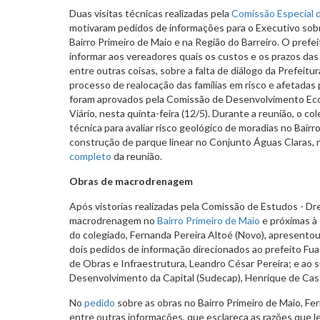
Duas visitas técnicas realizadas pela
Comissão Especial 
motivaram pedidos de informações para o Executivo so
Bairro Primeiro de Maio e na Região do Barreiro. O pref
informar aos vereadores quais os custos e os prazos das
entre outras coisas, sobre a falta de diálogo da Prefeit
processo de realocação das famílias em risco e afetadas
foram aprovados pela Comissão de Desenvolvimento Ec
Viário, nesta quinta-feira (12/5). Durante a reunião, o c
técnica para avaliar risco geológico de moradias no Bairr
construção de parque linear no Conjunto Águas Claras, n
completo
da reunião.
Obras de macrodrenagem
Após vistorias realizadas pela Comissão de Estudos - D
macrodrenagem no
Bairro Primeiro de Maio
e próximas à
do colegiado, Fernanda Pereira Altoé (Novo), apresent
dois pedidos de informação direcionados ao prefeito Fua
de Obras e Infraestrutura, Leandro César Pereira; e ao
Desenvolvimento da Capital (Sudecap), Henrique de Cast
No
pedido
sobre as obras no Bairro Primeiro de Maio, Fer
entre outras informações, que esclareça as razões que 