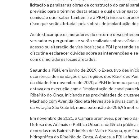
licitação a paralisar as obras de construção do canal para
previsão para o término desta etapa e qual o valor gast
comissão quer saber também se a PBH já iniciou o proces
risco que serão afetadas pelas obras de implantação do p
Ao destacar que os moradores do entorno desconhecem o
vereadores perguntam se serão realizadas obras viárias
acesso ou alteração de vias locais; se a PBH pretende se
discutir e esclarecer dúvidas sobre as intervenções e s
com os moradores locais afetados.
Segundo a PBH, em junho de 2019, o Executivo deu início
ocorrência de inundações nas regiões dos Ribeirões Pa
da cidade. Em novembro de 2020, a PBH informou que a p
estava em execução com a “implantação de canal paralelo
Ribeirão do Onça, iniciando nas proximidades do cruzam
Machado com Avenida Risoleta Neves até a divisa com a
da Estação São Gabriel, numa extensão de 286,96 metros
Em novembro de 2021, a Câmara promoveu, por meio da
Defesa dos Animais e Política Urbana, audiência pública
ocorridas nos Bairros Primeiro de Maio e Suzana, que fica
hidrográfica do Ribeirão do Onça. À época, a PBH afirmo