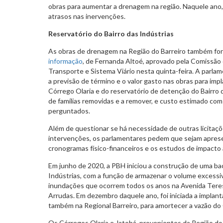
obras para aumentar a drenagem na região. Naquele ano
atrasos nas inervenções.
Reservatório do Bairro das Indústrias
As obras de drenagem na Região do Barreiro também fo
informação
, de Fernanda Altoé, aprovado pela Comissã
Transporte e Sistema Viário nesta quinta-feira. A parla
a previsão de término e o valor gasto nas obras para im
Córrego Olaria e do reservatório de detenção do Bairro 
de famílias removidas e a remover, e custo estimado c
perguntados.
Além de questionar se há necessidade de outras licitaçõ
intervenções, os parlamentares pedem que sejam aprese
cronogramas físico-financeiros e os estudos de impacto 
Em junho de 2020, a PBH iniciou a construção de uma ba
Indústrias, com a função de armazenar o volume excessiv
inundações que ocorrem todos os anos na Avenida Teresa
Arrudas. Em dezembro daquele ano, foi iniciada a implan
também na Regional Barreiro, para amortecer a vazão do 
Os Córregos Olaria e Jatobá, provenientes da Região do