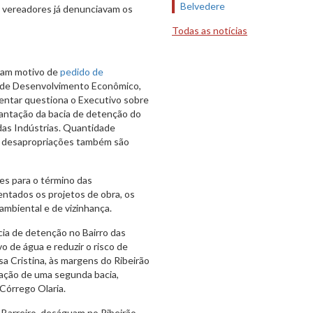
Belvedere
, vereadores já denunciavam os
Todas as notícias
ram motivo de
pedido de
o de Desenvolvimento Econômico,
mentar questiona o Executivo sobre
plantação da bacia de detenção do
das Indústrias. Quantidade
om desapropriações também são
es para o término das
ntados os projetos de obra, os
ambiental e de vizinhança.
cia de detenção no Bairro das
o de água e reduzir o risco de
 Cristina, às margens do Ribeirão
tação de uma segunda bacia,
Córrego Olaria.
 Barreiro, deságuam no Ribeirão