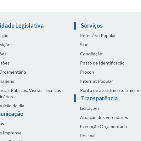
idade Legislativa
Serviços
lação
Refeitório Popular
sições
Sine
ões
Conciliação
sões
Posto de Identificação
 Orçamentário
Procon
nagens
Internet Popular
cias Públicas, Visitas Técnicas
Ponto de atendimento à mulhe
inários
Transparência
buição do dia
Licitações
unicação
Atuação dos vereadores
as
Execução Orçamentária
de Imprensa
Pessoal