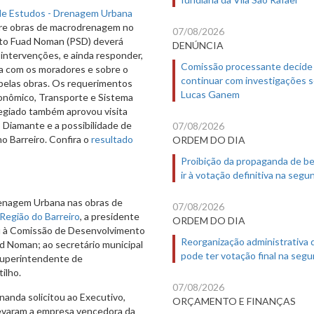
de Estudos - Drenagem Urbana
bre obras de macrodrenagem no
07/08/2026
eito Fuad Noman (PSD) deverá
DENÚNCIA
 intervenções, e ainda responder,
Comissão processante decide
ura com os moradores e sobre o
continuar com investigações 
 pelas obras. Os requerimentos
Lucas Ganem
onômico, Transporte e Sistema
olegiado também aprovou visita
o Diamante e a possibilidade de
07/08/2026
o Barreiro. Confira o
resultado
ORDEM DO DIA
Proibição da propaganda de b
ir à votação definitiva na segu
renagem Urbana nas obras de
07/08/2026
Região do Barreiro
, a presidente
ORDEM DO DIA
ou à Comissão de Desenvolvimento
Reorganização administrativa
d Noman; ao secretário municipal
pode ter votação final na segu
 superintendente de
ilho.
07/08/2026
nanda solicitou ao Executivo,
ORÇAMENTO E FINANÇAS
levaram a empresa vencedora da