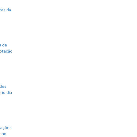
tas da
a de
votação
ades
rio dia
mações
s no