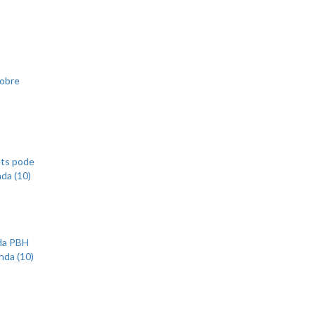
sobre
ets pode
nda (10)
 da PBH
nda (10)