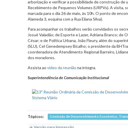
arborização e verificar a possibilidade de construção de
Recebimento de Pequenos Volumes (URPVs). A visita, sol
marcada para o dia 26 de maio, às 10h. O ponto de encont
Alameda 3, esquina com a Rua Eliana Silva).
Para acompanhar os trabalhos serão convidados os secre
Josué Valadão; de Esporte e Lazer, Adriana Branco; de O
César; e de Política Urbana, João Fleury, além do super
(SLU), Cel Genedempsey Bicalho; o presidente da BHTra
coordenadora de Atendimento Regional Barreiro, Lidian
dos moradores.
Assista ao
vídeo da reunião
na íntegra.
Superintendência de Comunicação Institucional
Tópicos:
Comissão de Desenvolvimento Econômico, Transp
Versão para impressão