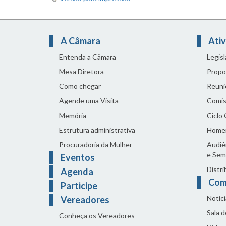
A Câmara
Ativ
Entenda a Câmara
Legis
Mesa Diretora
Propo
Como chegar
Reuni
Agende uma Visita
Comis
Memória
Ciclo
Estrutura administrativa
Home
Procuradoria da Mulher
Audiên
e Sem
Eventos
Distri
Agenda
Com
Participe
Notíci
Vereadores
Sala 
Conheça os Vereadores