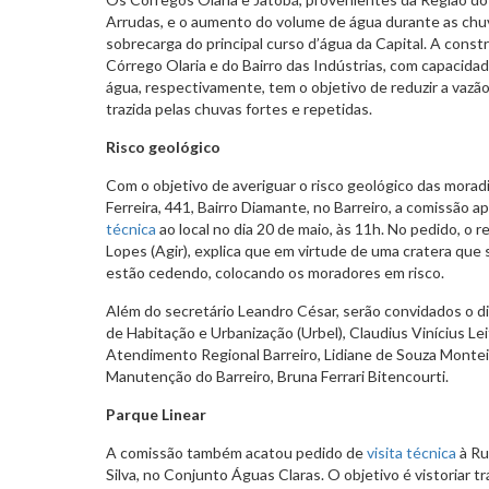
Arrudas, e o aumento do volume de água durante as chuv
sobrecarga do principal curso d’água da Capital. A cons
Córrego Olaria e do Bairro das Indústrias, com capacidad
água, respectivamente, tem o objetivo de reduzir a vazã
trazida pelas chuvas fortes e repetidas.
Risco geológico
Com o objetivo de averiguar o risco geológico das morad
Ferreira, 441, Bairro Diamante, no Barreiro, a comissão 
técnica
ao local no dia 20 de maio, às 11h. No pedido, o 
Lopes (Agir), explica que em virtude de uma cratera que s
estão cedendo, colocando os moradores em risco.
Além do secretário Leandro César, serão convidados o 
de Habitação e Urbanização (Urbel), Claudius Vinícius Le
Atendimento Regional Barreiro, Lidiane de Souza Monteir
Manutenção do Barreiro, Bruna Ferrari Bitencourti.
Parque Linear
A comissão também acatou pedido de
visita técnica
à Ru
Silva, no Conjunto Águas Claras. O objetivo é vistoriar tr