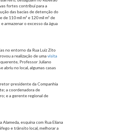
as fortes contribui para a
trução das bacias de detenção do
e de 110 mil m³ e 120 mil m³ de
o e armazenar o excesso da água
ias no entorno da Rua Luiz Zito
aprovou a realização de uma
visita
requerente, Professor Juliano
e abriu no local, algumas casas
diretor-presidente da Companhia
ite; a coordenadora de
o; e a gerente regional de
a Alameda, esquina com Rua Eliana
áfego e trânsito local, melhorar a