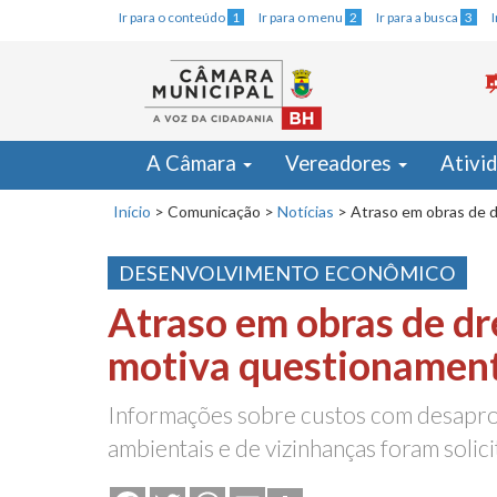
Ir para o conteúdo
1
Ir para o menu
2
Ir para a busca
3
A Câmara
Vereadores
Ativi
Início
>
Comunicação
>
Notícias
>
Atraso em obras de 
DESENVOLVIMENTO ECONÔMICO
Atraso em obras de d
motiva questionamen
Informações sobre custos com desapro
ambientais e de vizinhanças foram solic