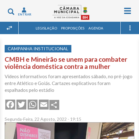
Togg
Toggle
ENTRAR
navig
navigation
LEGISLAÇÃO
PROPOSIÇÕES
AGENDA
CAMPANHA INSTITUCIONAL
CMBH e Mineirão se unem para combater
violência doméstica contra a mulher
Vídeos informativos foram apresentados sábado, no pré-jogo
entre Atlético e Goiás. Cartazes explicativos foram
espalhados pelo estádio
Share
Facebook
Twitter
WhatsApp
Email
Segunda-Feira, 22 Agosto, 2022 - 19:15