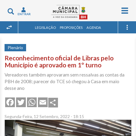
Togg
Toggle
ENTRAR
navig
navigation
LEGISLAÇÃO
PROPOSIÇÕES
AGENDA
Plenário
Reconhecimento oficial de Libras pelo
Município é aprovado em 1º turno
Vereadores também aprovaram sem ressalvas as contas da
PBH de 2008; parecer do TCE só chegou à Casa em maio
desse ano
Share
Facebook
Twitter
WhatsApp
Email
Segunda-Feira, 12 Setembro, 2022 - 18:15