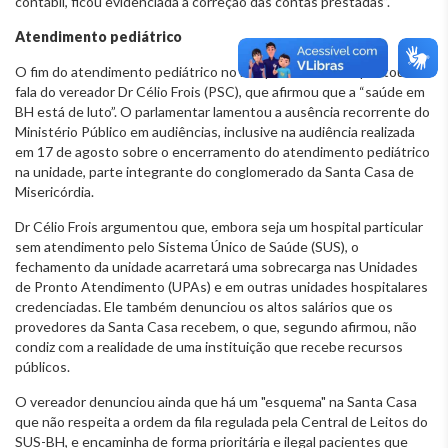
contábil, ficou evidenciada a correção das contas prestadas”.
Atendimento pediátrico
O fim do atendimento pediátrico no Hospital São Lucas pautou a
fala do vereador Dr Célio Frois (PSC), que afirmou que a “saúde em
BH está de luto”. O parlamentar lamentou a ausência recorrente do
Ministério Público em audiências, inclusive na audiência realizada
em 17 de agosto sobre o encerramento do atendimento pediátrico
na unidade, parte integrante do conglomerado da Santa Casa de
Misericórdia.
Dr Célio Frois argumentou que, embora seja um hospital particular
sem atendimento pelo Sistema Único de Saúde (SUS), o
fechamento da unidade acarretará uma sobrecarga nas Unidades
de Pronto Atendimento (UPAs) e em outras unidades hospitalares
credenciadas. Ele também denunciou os altos salários que os
provedores da Santa Casa recebem, o que, segundo afirmou, não
condiz com a realidade de uma instituição que recebe recursos
públicos.
O vereador denunciou ainda que há um "esquema" na Santa Casa
que não respeita a ordem da fila regulada pela Central de Leitos do
SUS-BH, e encaminha de forma prioritária e ilegal pacientes que