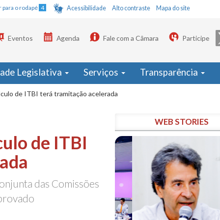
Ir para o rodapé
4
Acessibilidade
Alto contraste
Mapa do site
Eventos
Agenda
Fale com a Câmara
Participe
dade Legislativa
Serviços
Transparência
lculo de ITBI terá tramitação acelerada
WEB STORIES
culo de ITBI
rada
conjunta das Comissões
aprovado