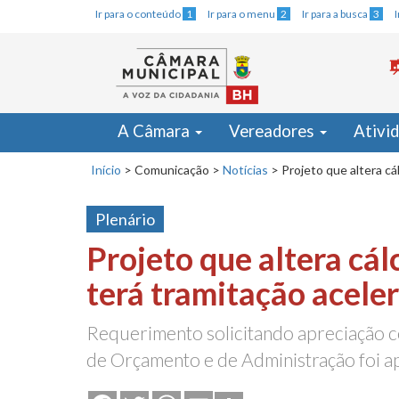
Ir para o conteúdo
1
Ir para o menu
2
Ir para a busca
3
A Câmara
Vereadores
Ativi
Início
>
Comunicação
>
Notícias
>
Projeto que altera cá
Plenário
Projeto que altera cál
terá tramitação acele
Requerimento solicitando apreciação 
de Orçamento e de Administração foi 