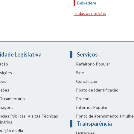
Belvedere
Todas as notícias
idade Legislativa
Serviços
lação
Refeitório Popular
sições
Sine
ões
Conciliação
sões
Posto de Identificação
 Orçamentário
Procon
nagens
Internet Popular
cias Públicas, Visitas Técnicas
Ponto de atendimento à mulhe
inários
Transparência
buição do dia
Licitações