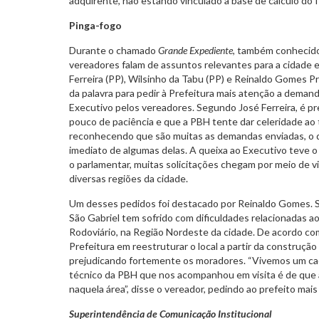
adquirente, não estando vinculado à base de cálculo do 
Pinga-fogo
Durante o chamado
Grande Expediente
, também conheci
vereadores falam de assuntos relevantes para a cidade 
Ferreira (PP), Wilsinho da Tabu (PP) e Reinaldo Gomes P
da palavra para pedir à Prefeitura mais atenção a deman
Executivo pelos vereadores. Segundo José Ferreira, é p
pouco de paciência e que a PBH tente dar celeridade a
reconhecendo que são muitas as demandas enviadas, o q
imediato de algumas delas. A queixa ao Executivo teve o
o parlamentar, muitas solicitações chegam por meio de vi
diversas regiões da cidade.
Um desses pedidos foi destacado por Reinaldo Gomes. S
São Gabriel tem sofrido com dificuldades relacionadas a
Rodoviário, na Região Nordeste da cidade. De acordo com
Prefeitura em reestruturar o local a partir da construçã
prejudicando fortemente os moradores. “Vivemos um cao
técnico da PBH que nos acompanhou em visita é de que
naquela área”, disse o vereador, pedindo ao prefeito mais 
Superintendência de Comunicação Institucional