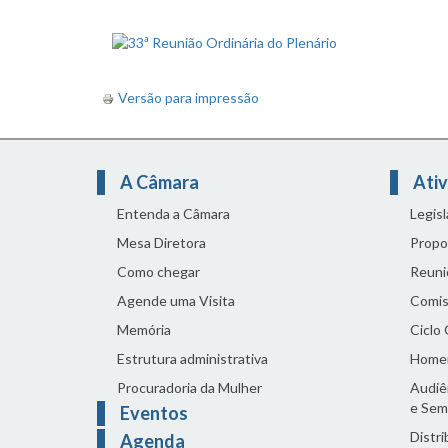
Versão para impressão
A Câmara
Ativ
Entenda a Câmara
Legis
Mesa Diretora
Propo
Como chegar
Reuni
Agende uma Visita
Comis
Memória
Ciclo
Estrutura administrativa
Home
Procuradoria da Mulher
Audiên
e Sem
Eventos
Distri
Agenda