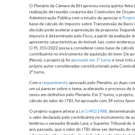
O Plenário da Câmara de BH aprovou nesta quinta-feira (
realização de reunião conjunta das Comissões de Orçame
Administração Pública com o intuito de apreciar o
Projet
base de cálculo do Imposto sobre Transmissão de Bens Im
decisão pode acelerar a apreciação da proposta. Segundo
imposto é determinado pelo Fisco, a partir da avaliação d
apresenta características do imóvel, tais como endereço, ár
O PL 355/2022 passa a considerar como base de cálculo 
contribuinte no instrumento de aquisição do bem. De aut
(Novo), o projeto já foi
aprovado em 1º turno
e teve três
próprio autor consideradas constitucionais pela Comissão
2º turno.
Com o
requerimento
aprovado pelo Plenário, as duas com
um só parecer sobre o tema, acelerando o processo de t
texto em definitivo pelo Plenário. Em 1º turno, o projeto,
cálculo do valor do ITBI, foi aprovado com 34 votos favor
O projeto sugere alterar a
Lei 5.492/1988
, determinando
o valor declarado pelo contribuinte no instrumento de 
lembrou o vereador Braulio Lara, o Superior Tribunal de J
ano passado, que o valor do ITBI deve ser derivado do v