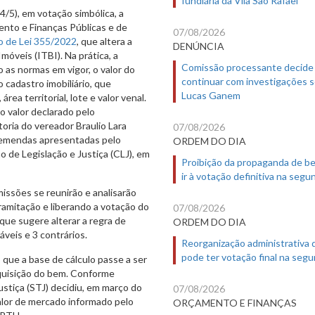
4/5), em votação simbólica, a
nto e Finanças Públicas e de
07/08/2026
o de Lei 355/2022
, que altera a
DENÚNCIA
óveis (ITBI). Na prática, a
Comissão processante decide
 as normas em vigor, o valor do
continuar com investigações 
o cadastro imobiliário, que
Lucas Ganem
ea territorial, lote e valor venal.
o valor declarado pelo
oria do vereador Braulio Lara
07/08/2026
 emendas apresentadas pelo
ORDEM DO DIA
 de Legislação e Justiça (CLJ), em
Proibição da propaganda de b
ir à votação definitiva na segu
issões se reunirão e analisarão
ramitação e liberando a votação do
07/08/2026
 que sugere alterar a regra de
ORDEM DO DIA
áveis e 3 contrários.
Reorganização administrativa
pode ter votação final na segu
 que a base de cálculo passe a ser
aquisição do bem. Conforme
ustiça (STJ) decidiu, em março do
07/08/2026
alor de mercado informado pelo
ORÇAMENTO E FINANÇAS