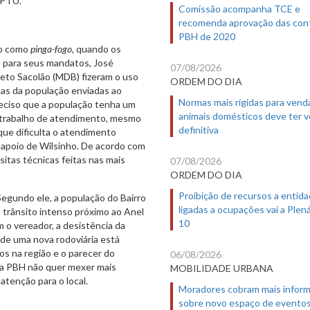
IPTU.
Comissão acompanha TCE e
recomenda aprovação das con
PBH de 2020
do como
pinga-fogo,
quando os
e para seus mandatos, José
07/08/2026
reto Sacolão (MDB) fizeram o uso
ORDEM DO DIA
das da população enviadas ao
Normas mais rígidas para vend
reciso que a população tenha um
animais domésticos deve ter 
o trabalho de atendimento, mesmo
definitiva
ue dificulta o atendimento
 apoio de Wilsinho. De acordo com
sitas técnicas feitas nas mais
07/08/2026
ORDEM DO DIA
Proibição de recursos a entid
egundo ele, a população do Bairro
ligadas a ocupações vai a Plená
o trânsito intenso próximo ao Anel
10
 o vereador, a desistência da
o de uma nova rodoviária está
s na região e o parecer do
06/08/2026
 a PBH não quer mexer mais
MOBILIDADE URBANA
atenção para o local.
Moradores cobram mais infor
sobre novo espaço de evento