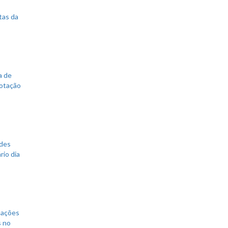
tas da
a de
votação
ades
rio dia
mações
s no