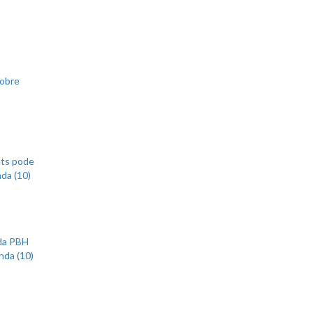
sobre
ets pode
nda (10)
 da PBH
nda (10)