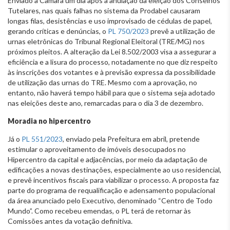
Enviado à Câmara um dia após a anulação da eleição dos Conselhos
Tutelares, nas quais falhas no sistema da Prodabel causaram
longas filas, desistências e uso improvisado de cédulas de papel,
gerando críticas e denúncias, o
PL 750/2023
prevê a utilização de
urnas eletrônicas do Tribunal Regional Eleitoral (TRE/MG) nos
próximos pleitos. A alteração da Lei 8.502/2003 visa a assegurar a
eficiência e a lisura do processo, notadamente no que diz respeito
às inscrições dos votantes e à previsão expressa da possibilidade
de utilização das urnas do TRE. Mesmo com a aprovação, no
entanto, não haverá tempo hábil para que o sistema seja adotado
nas eleições deste ano, remarcadas para o dia 3 de dezembro.
Moradia no hipercentro
Já o
PL 551/2023
, enviado pela Prefeitura em abril, pretende
estimular o aproveitamento de imóveis desocupados no
Hipercentro da capital e adjacências, por meio da adaptação de
edificações a novas destinações, especialmente ao uso residencial,
e prevê incentivos fiscais para viabilizar o processo. A proposta faz
parte do programa de requalificação e adensamento populacional
da área anunciado pelo Executivo, denominado “Centro de Todo
Mundo”. Como recebeu emendas, o PL terá de retornar às
Comissões antes da votação definitiva.