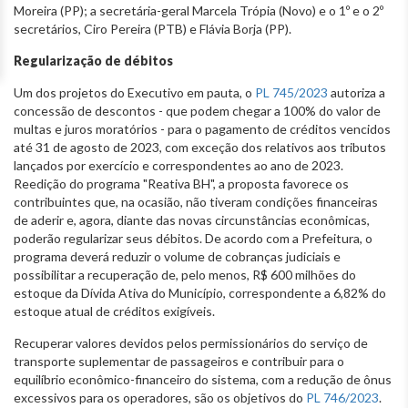
Moreira (PP); a secretária-geral Marcela Trópia (Novo) e o 1º e o 2º
secretários, Ciro Pereira (PTB) e Flávia Borja (PP).
Regularização de débitos
Um dos projetos do Executivo em pauta, o
PL 745/2023
autoriza a
concessão de descontos - que podem chegar a 100% do valor de
multas e juros moratórios - para o pagamento de créditos vencidos
até 31 de agosto de 2023, com exceção dos relativos aos tributos
lançados por exercício e correspondentes ao ano de 2023.
Reedição do programa "Reativa BH", a proposta favorece os
contribuintes que, na ocasião, não tiveram condições financeiras
de aderir e, agora, diante das novas circunstâncias econômicas,
poderão regularizar seus débitos. De acordo com a Prefeitura, o
programa deverá reduzir o volume de cobranças judiciais e
possibilitar a recuperação de, pelo menos, R$ 600 milhões do
estoque da Dívida Ativa do Município, correspondente a 6,82% do
estoque atual de créditos exigíveis.
Recuperar valores devidos pelos permissionários do serviço de
transporte suplementar de passageiros e contribuir para o
equilíbrio econômico-financeiro do sistema, com a redução de ônus
excessivos para os operadores, são os objetivos do
PL 746/2023
.