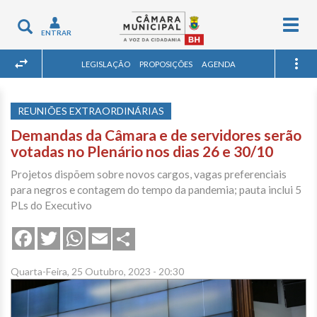
Togg
Toggle
ENTRAR
navig
navigation
LEGISLAÇÃO
PROPOSIÇÕES
AGENDA
REUNIÕES EXTRAORDINÁRIAS
Demandas da Câmara e de servidores serão
votadas no Plenário nos dias 26 e 30/10
Projetos dispõem sobre novos cargos, vagas preferenciais
para negros e contagem do tempo da pandemia; pauta inclui 5
PLs do Executivo
Share
Facebook
Twitter
WhatsApp
Email
Quarta-Feira, 25 Outubro, 2023 - 20:30